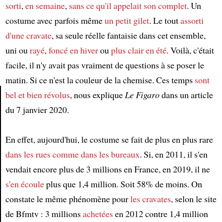
sorti
,
en semaine
,
sans ce qu'il appelait son complet
. Un
costume avec parfois même
un petit gilet
. Le tout
assorti
d'une cravate
, sa seule réelle fantaisie dans cet ensemble,
uni ou
rayé
,
foncé en hiver
ou
plus clair en été
. Voilà, c'était
facile, il n'y avait pas vraiment de questions à se poser le
matin. Si ce n'est la couleur de la chemise. Ces temps
sont
bel et bien révolus
, nous explique
Le Figaro
dans un article
du 7 janvier 2020.
Article
En effet, aujourd'hui, le costume se fait de plus en plus rare
dans les rues comme dans les bureaux
. Si, en 2011, il s'en
vendait encore plus de 3 millions en France, en 2019, il ne
s'en écoule
plus que 1,4 million. Soit 58% de moins. On
constate le même phénomène pour
les cravates
, selon le site
de Bfmtv : 3 millions
achetées
en 2012 contre 1,4 million