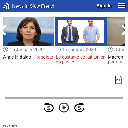
Sign In
News in Slow French
15 January 2020
15 January 2020
8 Janu
d
Anne Hidalgo :
Rebelote
Le costume
se fait tailler
Macron :
en pièces
pour rien
TEXT SIZE