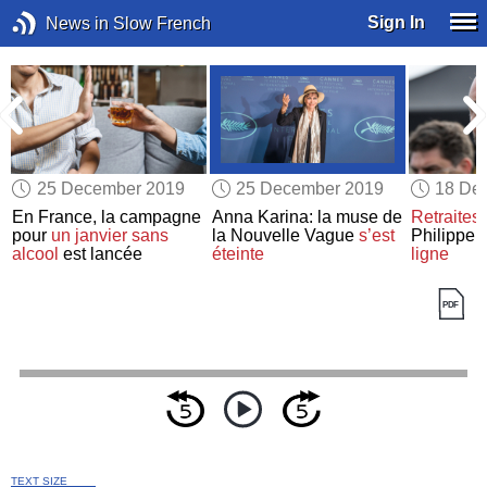
Sign In
News in Slow French
25 December 2019
25 December 2019
18 De
En France, la campagne
Anna Karina: la muse de
Retraites
pour
un janvier sans
la Nouvelle Vague
s’est
Philippe
alcool
est lancée
éteinte
ligne
TEXT SIZE