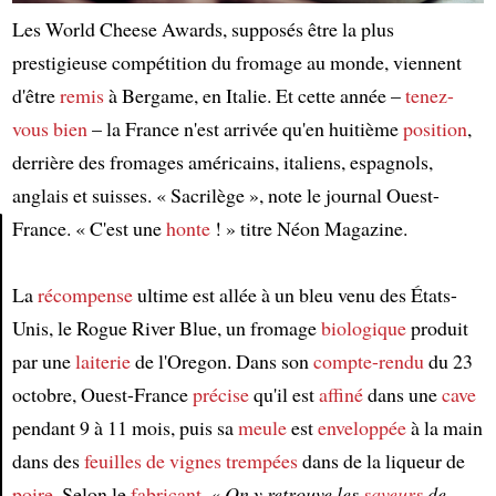
Les World Cheese Awards, supposés être la plus
prestigieuse compétition du fromage au monde, viennent
d'être
remis
à Bergame, en Italie. Et cette année –
tenez-
vous bien
– la France n'est arrivée qu'en huitième
position
,
derrière des fromages américains, italiens, espagnols,
anglais et suisses. « Sacrilège », note le journal Ouest-
France. « C'est une
honte
! » titre Néon Magazine.
Article
La
récompense
ultime est allée à un bleu venu des États-
Unis, le Rogue River Blue, un fromage
biologique
produit
par une
laiterie
de l'Oregon. Dans son
compte-rendu
du 23
octobre, Ouest-France
précise
qu'il est
affiné
dans une
cave
pendant 9 à 11 mois, puis sa
meule
est
enveloppée
à la main
dans des
feuilles de vignes
trempées
dans de la liqueur de
poire
. Selon le
fabricant
, «
On y retrouve les
saveurs
de