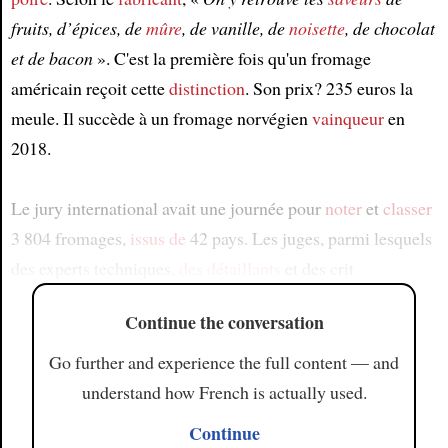
fruits, d’épices, de
mûre
, de vanille, de
noisette
, de chocolat
et de bacon
». C'est la première fois qu'un fromage
américain reçoit cette
distinction
. Son prix? 235 euros la
meule. Il succède à un fromage norvégien
vainqueur
en
2018.
Le jury international avait une journée pour
noter
et
classer
3 804 fromages,
issus de
42 pays. Les juges, parmi lesquels
des experts techniques,
des détaillants
et des crit
Continue the conversation
Go further and experience the full content — and
understand how French is actually used.
Continue