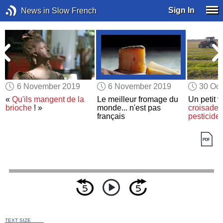
Sign In
News in Slow French
6 November 2019
6 November 2019
30 Oct
«
Qu'ils mangent de la
Le meilleur fromage du
Un petit v
brioche
! »
monde... n'est pas
croisade 
français
pesticide
TEXT SIZE