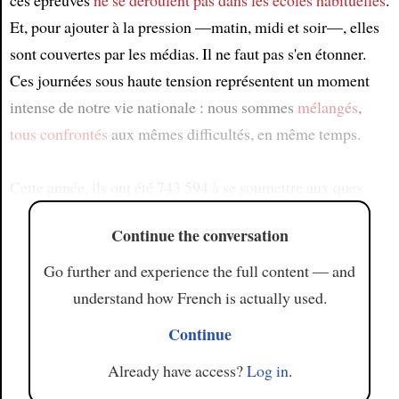
ces épreuves
ne se déroulent pas dans les écoles habituelles
.
Et, pour ajouter à la pression —matin, midi et soir—, elles
sont couvertes par les médias. Il ne faut pas s'en étonner.
Ces journées sous haute tension représentent un moment
intense de notre vie nationale : nous sommes
mélangés
,
tous confrontés
aux mêmes difficultés, en même temps.
Cette année, ils ont été 743 594 à se soumettre aux ques
Continue the conversation
Go further and experience the full content — and
understand how French is actually used.
Continue
Already have access?
Log in
.