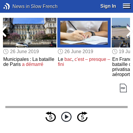
Sign In
News in Slow French
26 June 2019
26 June 2019
19 Ju
Municipales : La bataille
Le
bac
,
c'est – presque –
En France
de Paris
a démarré
fini
bataille c
privatisat
aéroports