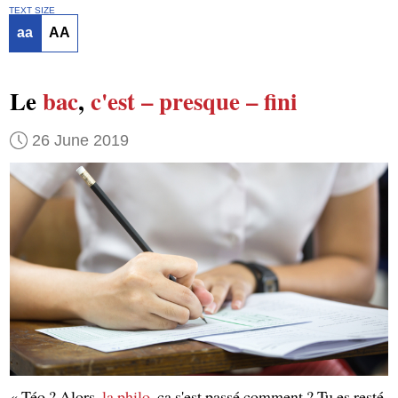
TEXT SIZE
aa
AA
Le
bac
,
c'est – presque – fini
26 June 2019
« Téo ? Alors,
la philo
, ça s'est passé comment ? Tu es resté