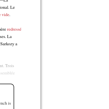
onal. Le
e vide
.
guère
redressé
oses. La
s Sarkozy a
nt. Trois
ssemblée
ench is