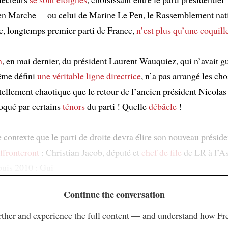
en Marche— ou celui de Marine Le Pen, le Rassemblement nati
te, longtemps premier parti de France,
n’est plus qu’une coquill
n
, en mai dernier, du président Laurent Wauquiez, qui n’avait 
même défini
une véritable ligne directrice
, n’a pas arrangé les ch
 tellement chaotique que le retour de l’ancien président Nicola
oqué par certains
ténors
du parti ! Quelle
débâcle
!
 contexte que le parti de droite devra élire son nouveau préside
affronteront
: Christian Jacob, député et
chef de file
de LR à l’A
puis 2010 ; Gui
Continue the conversation
ther and experience the full content — and understand how Fr