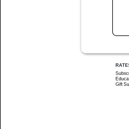
RATE
Subscr
Educat
Gift S