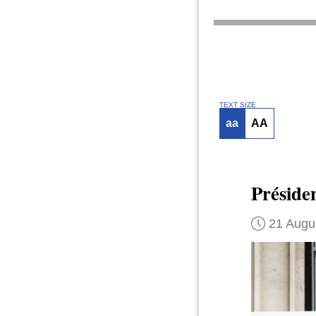
TEXT SIZE
aa
AA
Préside
21 Augu