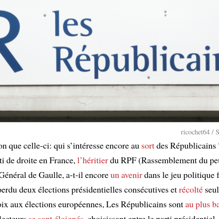
ricochet64 / 
on que celle-ci: qui s’intéresse encore au
sort
des Républicains 
ti de droite en France,
l’héritier
du RPF (Rassemblement du pe
Général de Gaulle, a-t-il encore
un avenir
dans le jeu politique 
perdu deux élections présidentielles consécutives et
récolté
seu
ix aux élections européennes, Les Républicains sont
au plus b
électeurs
se sont éloignés
, choisissant entre le parti présidentie