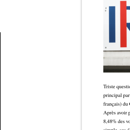
Article
Triste questi
principal par
français) du 
Après avoir 
8,48% des vo
simple, ses 