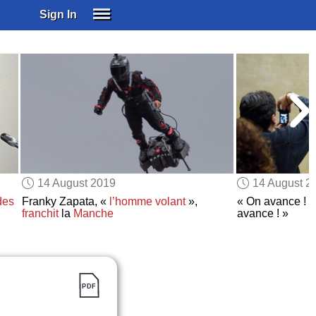
Sign In
SIGN IN
SUBSCRIBE
EDUCATIONAL LICENSES
GIFT CARDS
OTHER LANGUAGES
ABOUT US
ALEXA
14 August 2019
14 August 2
ADJUST COLORS
des
Franky Zapata, «
l’homme volant
»,
« On avance ! 
franchit
la
Manche
avance ! »