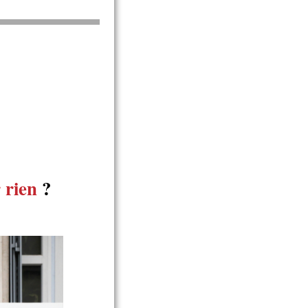
 rien
?