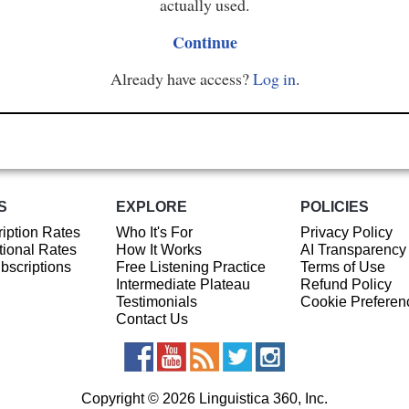
actually used.
Continue
Already have access?
Log in
.
S
EXPLORE
POLICIES
iption Rates
Who It's For
Privacy Policy
ional Rates
How It Works
AI Transparency
ubscriptions
Free Listening Practice
Terms of Use
Intermediate Plateau
Refund Policy
Testimonials
Cookie Preferen
Contact Us
Copyright © 2026 Linguistica 360, Inc.