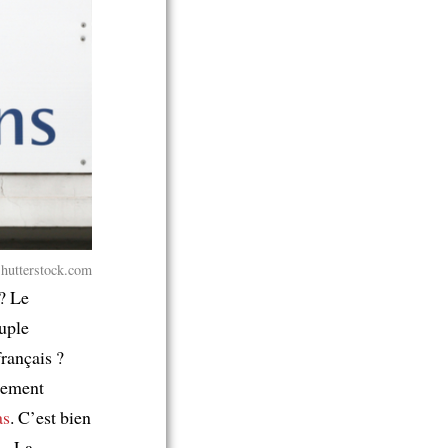
Shutterstock.com
? Le
uple
français ?
lement
as
. C’est bien
l —La