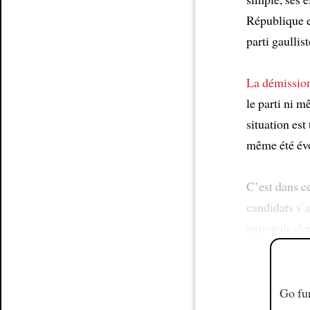
République 
parti gaullis
La démissio
le parti ni 
situation est
même été év
C’est dans ce
candidats
s’
nationale de
Go fur