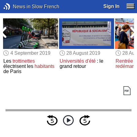
Sign In
News in Slow French
4 September 2019
28 August 2019
28 Aug
Les
trottinettes
Universités d'été
: le
Rentrée li
électrisent les
habitants
grand retour
redémarr
de Paris