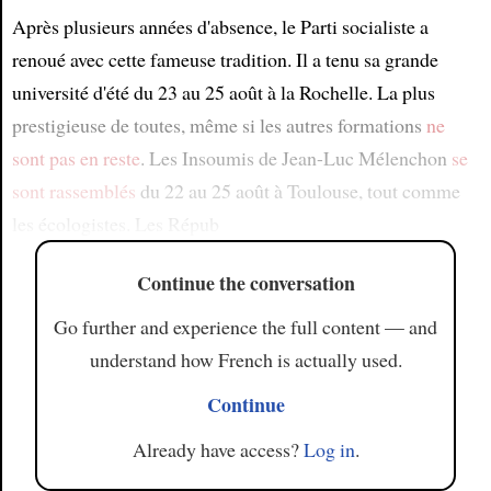
Après plusieurs années d'absence, le Parti socialiste a
renoué avec cette fameuse tradition. Il a tenu sa grande
université d'été du 23 au 25 août à la Rochelle. La plus
prestigieuse de toutes, même si les autres formations
ne
sont pas en reste
. Les Insoumis de Jean-Luc Mélenchon
se
sont rassemblés
du 22 au 25 août à Toulouse, tout comme
les écologistes. Les Répub
Continue the conversation
Go further and experience the full content — and
understand how French is actually used.
Continue
Already have access?
Log in
.