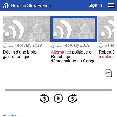
Sign In
News in Slow French
13 February 2019
13 February 2019
6 Febr
Déclin d'une bible
Alternance
politique en
Robert Bi
gastronomique
République
montante 
démocratique du Congo
TEXT SIZE