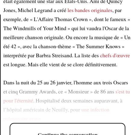
était également une star aux États-Unis. Ami de Quincy
Jones, Michel Legrand a créé
les bandes originales
, par
exemple, de « L'Affaire Thomas Crown », dont le fameux «
The Windmills of Your Mind » qui lui vaudra l'Oscar de la
Article
meilleure chanson originale. Ou encore la musique de « Un
été 42 », avec la chanson-thème « The Summer Knows »
interprétée par Barbra Streisand. La liste des
chefs d'œuvre
est longue. Mais elle vient de se clore définitivement.
Dans la nuit du 25 au 26 janvier, l'homme aux trois Oscars
et cinq Grammy Awards, ce « Monsieur » de 86 ans
s'est tu
pour l'éternité
. Hospitalisé deux semaines auparavant, à
l’hôpital américain de Neuilly, pour
une infection
pulmonaire grave
Continue the conversation