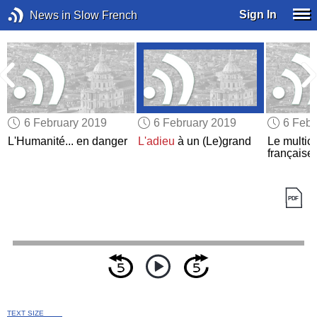
Sign In
News in Slow French
6 February 2019
6 February 2019
6 Febr
L'Humanité... en danger
L'adieu
à un (Le)grand
Le multicu
française
TEXT SIZE