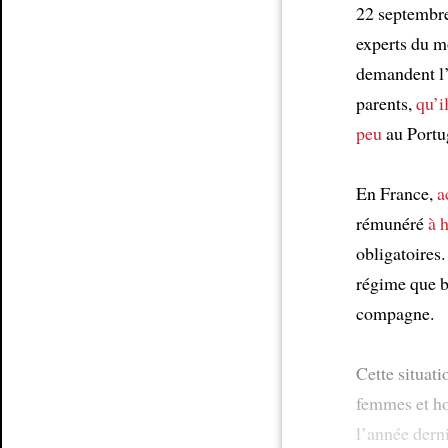
22 septembre
Article
experts du m
demandent l
parents,
qu’i
peu
au Portu
En France,
a
rémunéré
à 
obligatoires
régime que b
compagne.
Cette situati
femmes et 
l’année dern