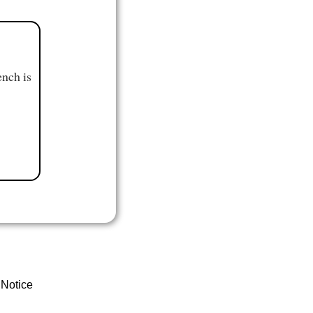
ench is
 Notice