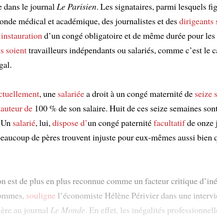
 dans le journal
Le Parisien
. Les signataires, parmi lesquels fi
onde médical et académique, des journalistes et des
dirigeants
’
instauration
d’un congé obligatoire et de même durée pour les
ls soient
travailleurs indépendants ou salariés, comme c’est le 
gal.
ctuellement
, une
salariée
a droit à un congé maternité de
seize 
hauteur de
100 % de son salaire. Huit de ces seize semaines son
. Un
salarié
, lui,
dispose d’
un congé paternité
facultatif
de onze 
eaucoup de pères trouvent injuste pour eux-mêmes aussi bien 
on est de plus en plus reconnue comme un facteur critique d’iné
hommes,
souligne
l’économiste Hélène Périvier dans une interv
ière au journal
Le Monde
. En effet, les inégalités professionnel