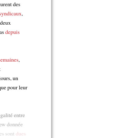
gurent des
 syndicaux
,
 deux
cas
depuis
semaines
,
t
jours, un
que pour leur
galité entre
iew donnée
les sont
dues