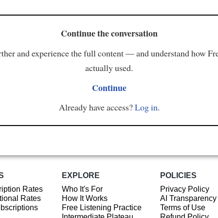
Continue the conversation
ther and experience the full content — and understand how Fr
actually used.
Continue
Already have access?
Log in
.
S
EXPLORE
POLICIES
iption Rates
Who It's For
Privacy Policy
ional Rates
How It Works
AI Transparency
ubscriptions
Free Listening Practice
Terms of Use
Intermediate Plateau
Refund Policy