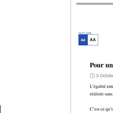
TEXT SIZE
aa
AA
Pour u
3 Octob
L’égalité en
réalisée san
C’est ce qu’i