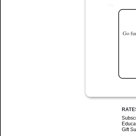
en
Go fur
RATE
Subscr
Educat
Gift S