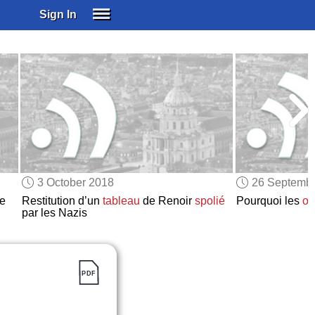
Sign In
SIGN IN
SUBSCRIBE
EDUCATIONAL LICENSES
GIFT CARDS
OTHER LANGUAGES
ABOUT US
ALEXA
3 October 2018
26 Septemb
ADJUST COLORS
le
Restitution d’un
tableau
de Renoir
spolié
Pourquoi les
ov
par les Nazis