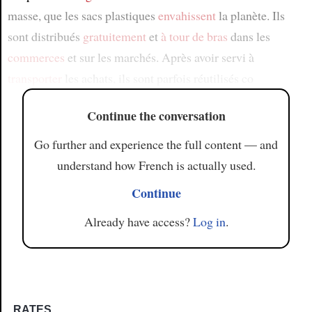
masse, que les sacs plastiques
envahissent
la planète. Ils
sont distribués
gratuitement
et
à tour de bras
dans les
commerces
et sur les marchés. Après avoir servi à
transporter
les achats, ils sont parfois réutilisés co
Continue the conversation
Go further and experience the full content — and
understand how French is actually used.
Continue
Already have access?
Log in
.
RATES