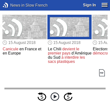
Sign In
News in Slow French
15 August 2018
15 August 2018
15 Aug
Canicule
en France et
Le Chili
devient le
Élections
en Europe
premier pays
d’Amérique
démocrat
du Sud
à interdire
les
sacs plastiques