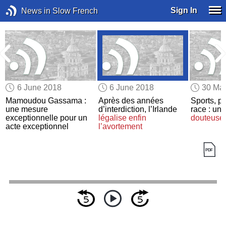
Sign In
News in Slow French
6 June 2018
6 June 2018
30 Ma
e
Mamoudou Gassama :
Après des années
Sports, pa
une mesure
d’interdiction, l’Irlande
race : une
exceptionnelle pour un
légalise enfin
douteuse
acte exceptionnel
l’avortement