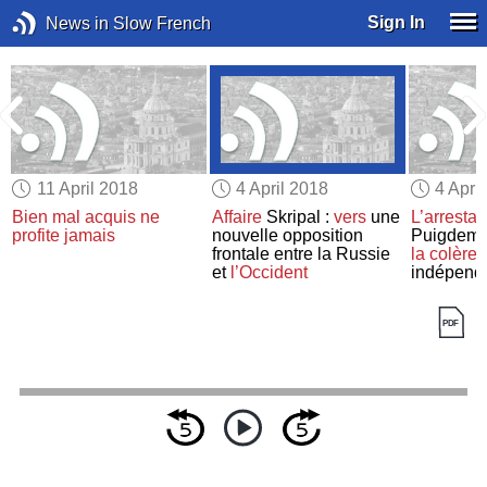
Sign In
News in Slow French
11 April 2018
4 April 2018
4 Apri
Bien mal acquis ne
Affaire
Skripal :
vers
une
L’arrestat
profite jamais
nouvelle opposition
Puigdem
frontale entre la Russie
la colère
et
l’Occident
indépenda
catalans