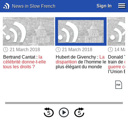
Sign In
News in Slow French
21 March 2018
21 March 2018
14 Ma
Bertrand Cantat :
la
Hubert de Givenchy :
La
Donald Tr
célébrité donne-t-elle
disparition
de l'homme le
train de
d
tous les droits ?
plus élégant du monde
guerre c
l’Union E