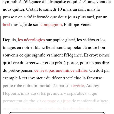
symbolisé l’élégance à la française et qui, à 91 ans, vient de
nous quitter. C'était le samedi 10 mars au soir, mais la
presse n'en a été informée que deux jours plus tard, par un
bref
message de son
compagnon
, Philippe Venet.
Article
Depuis,
les nécrologies
sur papier glacé, les vidéos et les
images en noir et blanc fleurissent, rappelant à notre bon
souvenir ce que signifie vraiment l'élégance. Et croyez-moi
qu'à l'ère du streetwear et du prêt-à-porter, pour ne pas dire
du prêt-à-penser,
ce n'est pas une mince affaire
. On doit par
exemple à cet inventeur du décontracté chic la fameuse
petite robe noire immortalisée par son
égérie
, Audrey
Hepburn, mais aussi les premiers « séparables », qui
permettent de choisir
corsage
ou
jupe
de manière distincte,
ou encore
les manches à volants
,
la robe-chemise
,