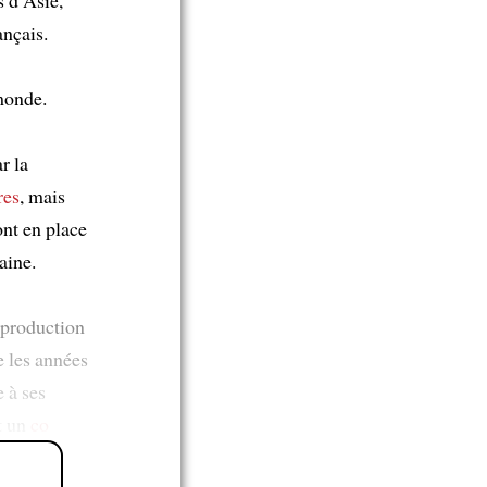
ançais.
monde.
r la
res
, mais
ont en place
aine.
 production
 les années
e à ses
t un
co