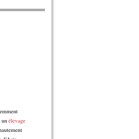
écemment
, un
élevage
hautement
s d’Asie,