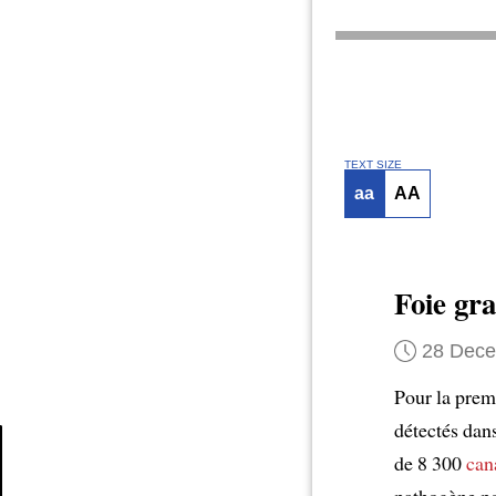
TEXT SIZE
aa
AA
Foie gra
28 Dec
Pour la prem
détectés dan
de 8 300
can
Article
pathogène p