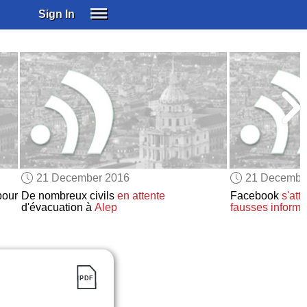
Sign In
SIGN IN
SUBSCRIBE
EDUCATIONAL LICENSES
GIFT CARDS
OTHER LANGUAGES
ABOUT US
ALEXA
21 December 2016
21 Decembe
ADJUST COLORS
pour
De nombreux civils
en attente
Facebook
s'att
d'évacuation à
Alep
fausses informa