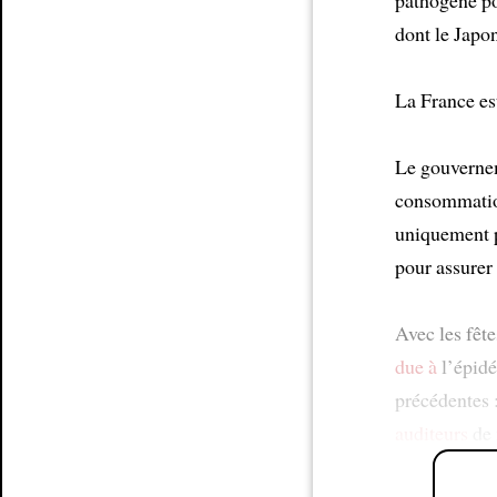
dont le Japon
La France es
Le gouvernem
consommation
uniquement 
pour assurer 
Avec les fêt
due à
l’épidé
précédentes :
auditeurs
de 