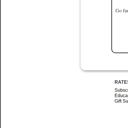
Go fur
RATE
Subscr
Educat
Gift S