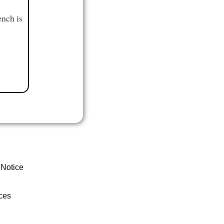
ench is
 Notice
ces