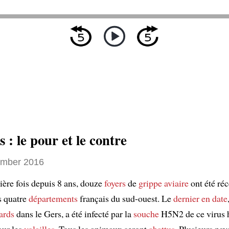
s : le pour et le contre
ember 2016
ière fois depuis 8 ans, douze
foyers
de
grippe aviaire
ont été r
s quatre
départements
français du sud-ouest. Le
dernier en date
ards
dans le Gers, a été infecté par la
souche
H5N2 de ce virus 
our les
volailles
. Tous les animaux seront
abattus
. Plusieurs pay