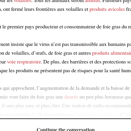
, ont fermé leurs frontières aux volailles et
produits avicoles
fr
t le premier pays producteur et consommateur de foie gras du 
ent insiste que le virus n’est pas transmissible aux humains pa
 de volailles, d’œufs, de foie gras et autres
produits alimentai
par
voie respiratoire
. De plus, des barrières et des protections s
que les produits ne présentent pas de risques pour la santé hum
es qui approchent, l’augmentation de la demande et la baisse de
mie vont faire du foie gras une
denrée
un peu plus luxueuse que
 il sera plus rare, et plus cher. Une station de radio recommand
ne pas attendre le 24 décembre pour
faire leurs courses
… C’es
Continue the conversation