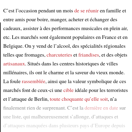
C’est l’occasion pendant un mois
de se réunir
en famille et
entre amis pour boire, manger, acheter et échanger des
cadeaux, assister à des performances musicales en plein air,
etc. Les marchés sont également populaires en France et en
Article
Belgique. On y vend de l’alcool, des spécialités régionales
telles que fromages,
charcuteries
et
friandises
, et des objets
artisanaux
. Situés dans les centres historiques de villes
millénaires, ils ont le charme et la saveur du vieux monde.
La foule
rassemblée
, ainsi que la valeur symbolique de ces
marchés font de ceux-ci une
cible
idéale pour les terroristes
et l’attaque de Berlin,
toute choquante qu’elle soit
, n’a
finalement rien de surprenant. C’est la
dernière en date
sur
une liste, qui malheureusement s’allonge, d’attaques et
d’attaques manquées dans plusieurs pays d’Europe depuis