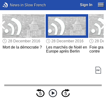
Sign In
News in Slow French
28 December 2016
28 December 2016
28 De
n
Mort de la démocratie ?
Les marchés de Noël en
Foie gras 
Europe après Berlin
contre