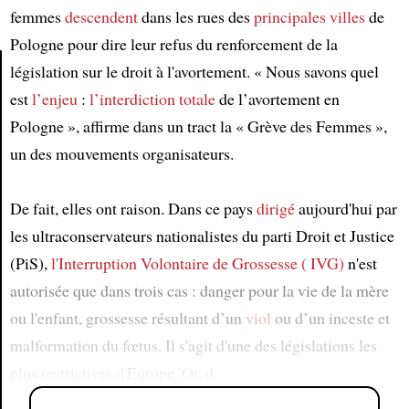
femmes
descendent
dans les rues des
principales villes
de
Pologne pour dire leur refus du renforcement de la
législation sur le droit à l'avortement. « Nous savons quel
est
l’enjeu
:
l’interdiction totale
de l’avortement en
Article
Pologne », affirme dans un tract la « Grève des Femmes »,
un des mouvements organisateurs.
De fait, elles ont raison. Dans ce pays
dirigé
aujourd'hui par
les ultraconservateurs nationalistes du parti Droit et Justice
(PiS),
l'Interruption Volontaire de Grossesse ( IVG)
n'est
autorisée que dans trois cas : danger pour la vie de la mère
ou l'enfant, grossesse résultant d’un
viol
ou d’un inceste et
malformation du fœtus. Il s'agit d'une des législations les
plus restrictives d'Europe. Or, d