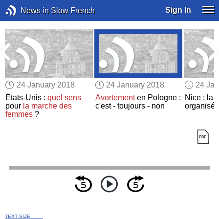
Sign In
News in Slow French
24 January 2018
24 January 2018
24 Jan
États-Unis :
quel sens
Avortement
en Pologne :
Nice : la
d
pour
la marche des
c'est - toujours - non
organisé
femmes
?
TEXT SIZE