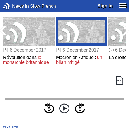
Sign In
News in Slow French
6 December 2017
6 December 2017
6 Dec
Révolution dans
la
Macron en Afrique :
un
La droite
monarchie britannique
bilan mitigé
TEXT SIZE