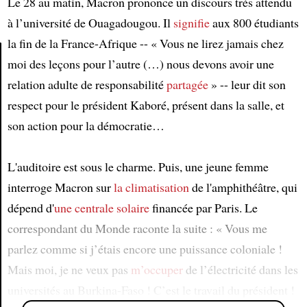
Le 28 au matin, Macron prononce un discours très attendu
à l’université de Ouagadougou. Il
signifie
aux 800 étudiants
la fin de la France-Afrique -- « Vous ne lirez jamais chez
moi des leçons pour l’autre (…) nous devons avoir une
relation adulte de responsabilité
partagée
» -- leur dit son
Article
respect pour le président Kaboré, présent dans la salle, et
son action pour la démocratie…
L'auditoire est sous le charme. Puis, une jeune femme
interroge Macron sur
la climatisation
de l'amphithéâtre, qui
dépend d'
une centrale solaire
financée par Paris. Le
correspondant du Monde raconte la suite : « Vous me
parlez comme si j’étais encore une puissance coloniale !
Mais moi, je ne veux pas
m’occuper
de l’électricité dans les
universités au Burkina-Faso ! C’est le travail du président !