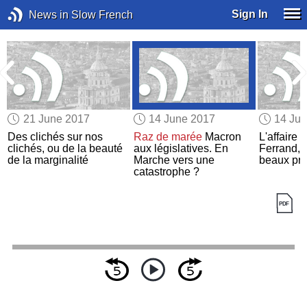
Sign In
News in Slow French
21 June 2017
14 June 2017
14 Ju
Des clichés sur nos
Raz de marée
Macron
L'affaire 
clichés, ou de la beauté
aux législatives. En
Ferrand,
de la marginalité
Marche vers une
beaux pri
catastrophe ?