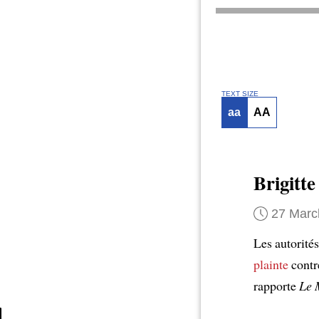
TEXT SIZE
aa
AA
Brigitt
27 Marc
Les autorité
plainte
contr
rapporte
Le 