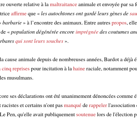
re ouverte relative à la
maltraitance
animale et envoyée par sa f
ctrice
affirme
que «
les autochtones ont gardé leurs gènes de
sa
 «
barbarie
» à l’encontre des animaux. Entre autres
propos
, ell
 de «
population dégénérée encore
imprégnée
des coutumes anc
arbares
qui sont leurs souches
».
 la cause animale depuis de nombreuses années, Bardot a déjà é
à cinq reprises
pour incitation à la
haine
raciale, notamment pou
 les musulmans.
ncore ses déclarations ont été unanimement dénoncées comme é
t racistes et certains n'ont pas
manqué
de
rappeler
l'association
Le Pen, qu'elle avait publiquement
soutenue
lors de l'élection p