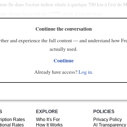
une île dans l'océan indien située à quelque 700 km à l'est de 
ème
 que depuis la moitié du 17
siècle. Colonie fran
Continue the conversation
ther and experience the full content — and understand how Fr
actually used.
Continue
Already have access?
Log in
.
S
EXPLORE
POLICIES
iption Rates
Who It's For
Privacy Policy
ional Rates
How It Works
AI Transparency