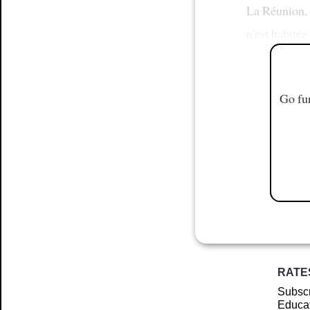
La Réunion, 
n'est habitée
Go fur
RATE
Subscr
Educat