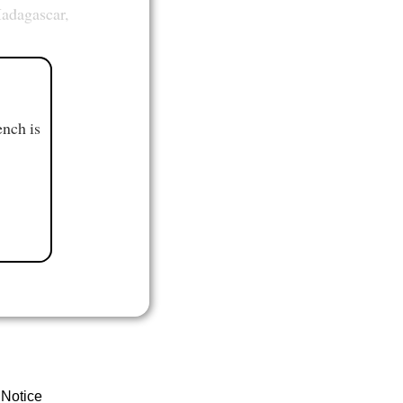
Madagascar,
ench is
 Notice