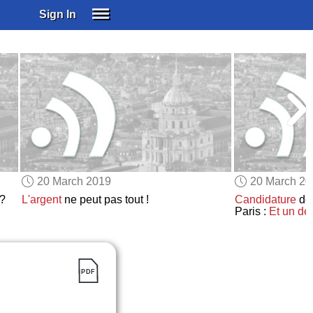
Sign In
SIGN IN
SUBSCRIBE
EDUCATIONAL LICENSES
GIFT CARDS
OTHER LANGUAGES
ABOUT US
ALEXA
20 March 2019
20 March 2
ADJUST COLORS
?
L'argent
ne peut pas tout !
Candidature
de 
Paris :
Et un de