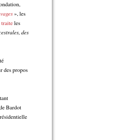
ondation,
uvages
», les
e
traite
les
estrales, des
té
r des propos
tant
 de Bardot
résidentielle