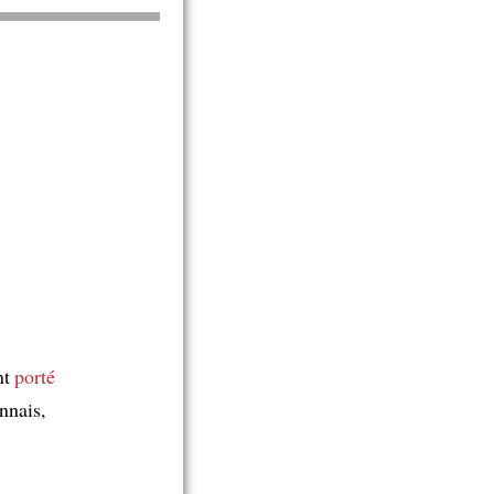
nt
porté
nnais,