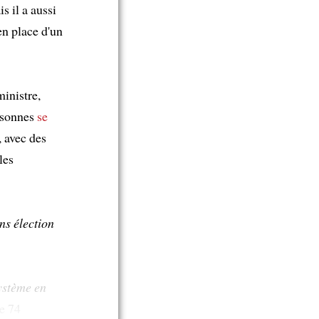
 il a aussi
en place d'un
inistre,
ersonnes
se
, avec des
les
ns élection
système en
e 74