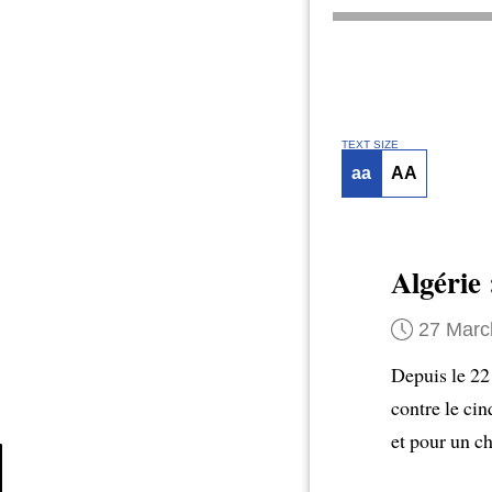
TEXT SIZE
aa
AA
Algérie
27 Marc
Depuis le 22 
contre le ci
et pour un c