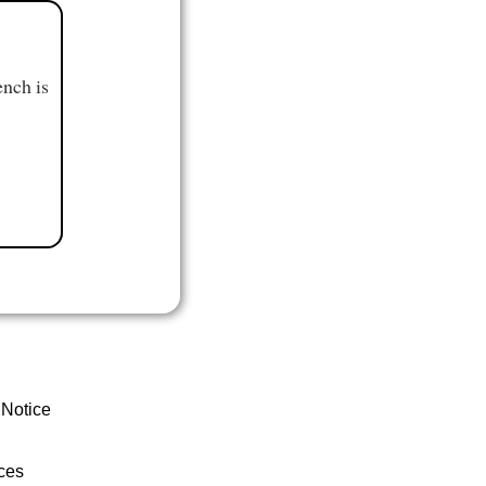
ench is
 Notice
ces