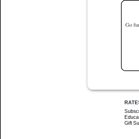
Go fur
RATE
Subscr
Educat
Gift S