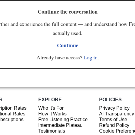
Continue the conversation
ther and experience the full content — and understand how Fr
actually used.
Continue
Already have access?
Log in
.
S
EXPLORE
POLICIES
iption Rates
Who It's For
Privacy Policy
ional Rates
How It Works
AI Transparency
ubscriptions
Free Listening Practice
Terms of Use
Intermediate Plateau
Refund Policy
Testimonials
Cookie Preferen