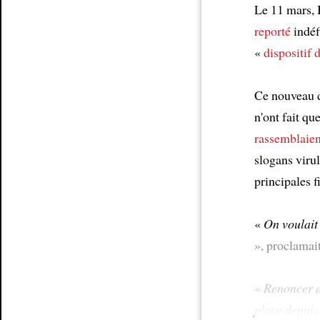
Le 11 mars, 
Article
reporté
indéf
«
dispositif 
Ce nouveau d
n'ont fait qu
rassemblaien
slogans viru
principales 
«
On voulait 
», proclamai
«
Renoncer au
place depui