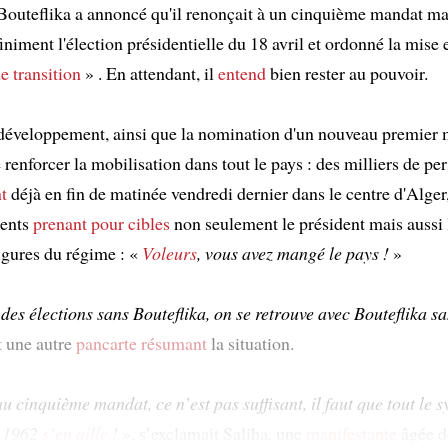
Bouteflika a annoncé qu'il renonçait à un cinquième mandat mais
iniment l'élection présidentielle du 18 avril et ordonné la mise 
de transition
» . En attendant, il
entend
bien rester au pouvoir.
éveloppement, ainsi que la nomination d'un nouveau premier m
e renforcer la mobilisation dans tout le pays : des milliers de p
t
déjà en fin de matinée vendredi dernier dans le centre d'Alger
lents
prenant pour cibles
non seulement le président mais aussi 
figures du régime : «
Voleurs
, vous avez mangé le pays !
»
des élections sans Bouteflika, on se retrouve avec Bouteflika sa
t une autre
pancarte
résumant
la situation.
 cinquième mandat, ce n’est pas suffisant, il faut que tout le 
s 1962
s’en aille
!
», s’exclamait Saliha, une
manifestante
âgée d