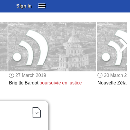
Sign In
SIGN IN
SUBSCRIBE
EDUCATIONAL LICENSES
GIFT CARDS
OTHER LANGUAGES
ABOUT US
ALEXA
27 March 2019
20 March 2
ADJUST COLORS
Brigitte Bardot
poursuivie en justice
Nouvelle Zélan