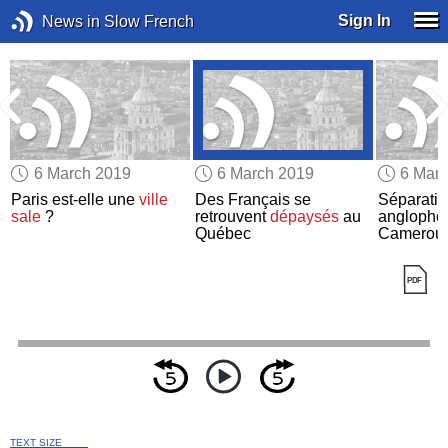
Sign In
News in Slow French
6 March 2019
6 March 2019
6 Mar
s
Paris est-elle une
ville
Des Français se
Séparati
sale
?
retrouvent
dépaysés
au
anglopho
Québec
Camerou
TEXT SIZE