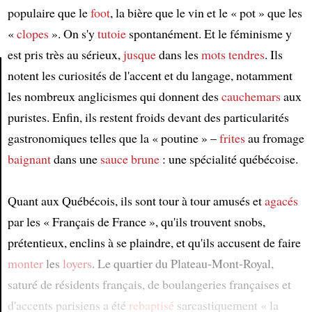
populaire que le
foot
, la bière que le vin et le « pot » que les
«
clopes
». On s'y
tutoie
spontanément. Et le féminisme y
est pris très au sérieux,
jusque
dans les
mots tendres
. Ils
notent les curiosités de l'accent et du langage, notamment
les nombreux anglicismes qui donnent des
cauchemars
aux
Article
puristes. Enfin, ils restent froids devant des particularités
gastronomiques telles que la « poutine » –
frites
au fromage
baignant
dans une
sauce brune
: une spécialité québécoise.
Quant aux Québécois, ils sont tour à tour amusés et
agacés
par les « Français de France », qu'ils trouvent snobs,
prétentieux, enclins à se plaindre, et qu'ils accusent de faire
monter
les
loyers
. Le quartier du Plateau-Mont-Royal,
saturé de résidents français, de boulangeries françaises et
d'accents parisiens a été
rebaptisé
sarcastiquement « la