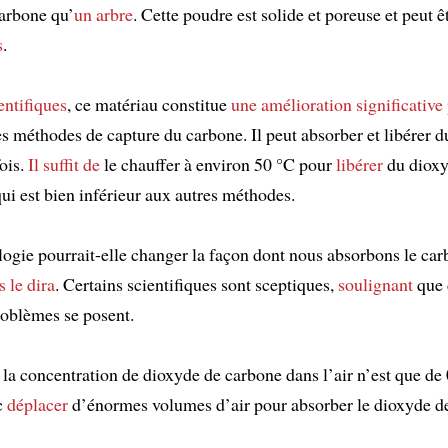
arbone qu’
un arbre
. Cette poudre est solide et poreuse et peut êt
s
.
entifiques
, ce matériau constitue
une amélioration significative
s méthodes de capture du carbone. Il peut absorber et libérer 
ois.
Il suffit de
le chauffer à environ 50 °C pour
libérer
du dioxy
ui est bien inférieur aux autres méthodes.
logie pourrait-elle changer la façon dont nous absorbons le ca
 le dira
. Certains scientifiques sont sceptiques,
soulignant
que 
oblèmes se posent.
la concentration de dioxyde de carbone dans l’air n’est que de 
c
déplacer
d’énormes volumes d’air pour absorber le dioxyde d