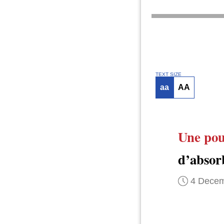
TEXT SIZE
aa
AA
Une po
d’absor
4 Decem