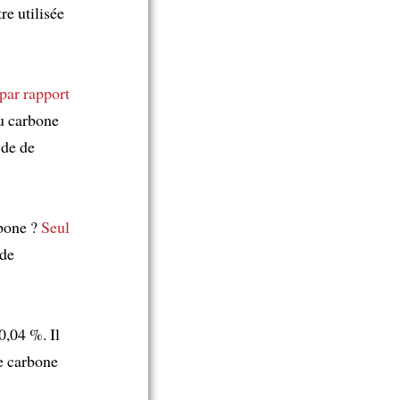
re utilisée
par rapport
du carbone
de de
rbone ?
Seul
de
0,04 %. Il
e carbone