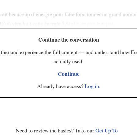
drait beaucoup d’énergie pour faire fonctionner un grand nombr
 D’où viendrait cette énergie ? Si
elle ne provient pas
Continue the conversation
ther and experience the full content — and understand how Fr
actually used.
Continue
Already have access?
Log in
.
Need to review the basics? Take our
Get Up To