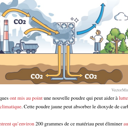
VectorMin
iques
ont mis au point
une nouvelle poudre qui peut aider à
lutt
climatique
. Cette poudre jaune peut absorber le dioxyde de carb
trent
qu’environ
200 grammes de ce matériau peut éliminer
au