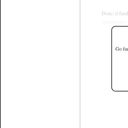
Donc, il fau
ventilateurs.
Go fur