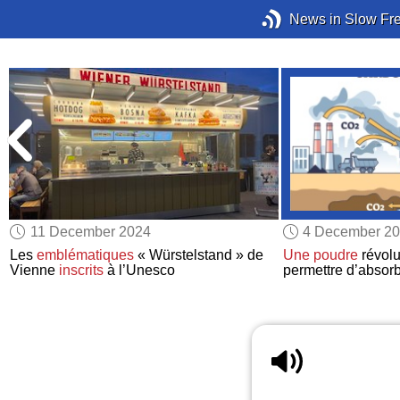
News in Slow Fr
11 December 2024
4 December 2
Les
emblématiques
« Würstelstand » de
Une poudre
révolu
Vienne
inscrits
à l’Unesco
permettre d’absor