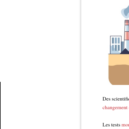
Des scientif
Article
changement 
Les tests
mon