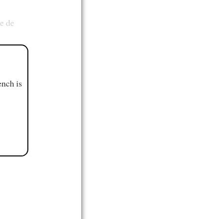
e de
ench is