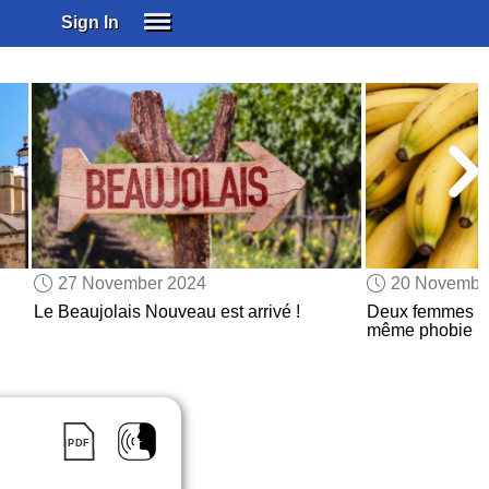
Sign In
SIGN IN
SUBSCRIBE
EDUCATIONAL LICENSES
GIFT CARDS
OTHER LANGUAGES
ABOUT US
ALEXA
27 November 2024
20 Novembe
ADJUST COLORS
Le Beaujolais Nouveau est arrivé !
Deux femmes po
même phobie r