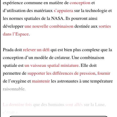
expérience commune en matière de
conception
et
d’utilisation des matériaux
s’appuiera
sur la technologie et
les normes spatiales de la NASA. Ils pourront ainsi
développer
une nouvelle combinaison
destinée aux
sorties
dans l’Espace
.
Prada doit
relever un défi
qui est bien plus complexe que la
conception d’un modèle de créateur. Une combinaison
spatiale est
un vaisseau spatial miniature
. Elle doit
permettre de
supporter
les différences de pression
,
fournir
de l’oxygène et
maintenir
les astronautes à une température
raisonnable.
La dernière fois
que des humains
sont allés
sur la Lune,
c’était e