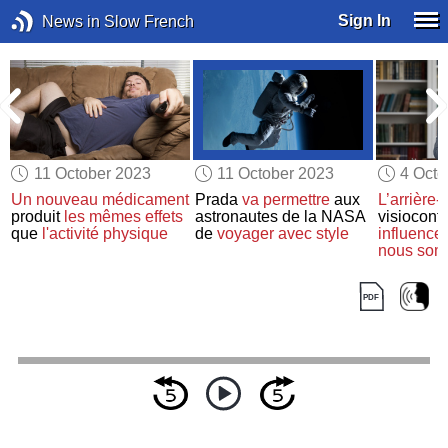
Sign In
News in Slow French
11 October 2023
11 October 2023
4 Octo
Un nouveau médicament
Prada
va permettre
aux
L’arrière-
produit
les mêmes effets
astronautes de la NASA
visioconf
que
l'activité physique
de
voyager avec style
influence
nous som