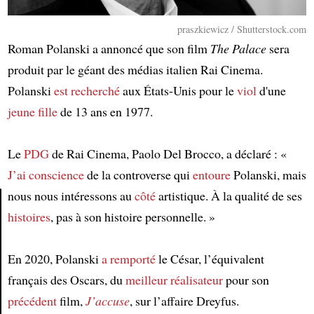
praszkiewicz / Shutterstock.com
Roman Polanski a annoncé que son film
The Palace
sera
produit par le géant des médias italien Rai Cinema.
Polanski
est recherché
aux États-Unis pour le
viol
d'une
jeune fille
de 13 ans en 1977.
Le
PDG
de Rai Cinema, Paolo Del Brocco, a déclaré : «
J’ai conscience
de la controverse qui
entoure
Polanski, mais
nous nous intéressons au
côté
artistique. À la qualité de ses
histoires
, pas à son histoire personnelle. »
Article
En 2020, Polanski
a remporté
le César, l’équivalent
français des Oscars, du
meilleur réalisateur
pour son
précédent
film,
J’accuse
, sur l’affaire Dreyfus.