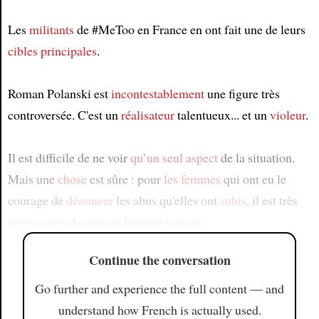
Les
militants
de #MeToo en France en ont fait une de leurs
cibles
principales
.
Roman Polanski est
incontestablement
une figure très
controversée. C'est un
réalisateur
talentueux... et un
violeur
.
Il est difficile de ne voir
qu’un seul
aspect
de la situation.
Mais une
chose
est sûre : pour
les femmes
qui ont eu le
courage de
dénoncer
les abus qu'elles ont
subis
, il est très
douloureux
de voir cet homme
honoré
.
Continue the conversation
Go further and experience the full content — and
understand how French is actually used.