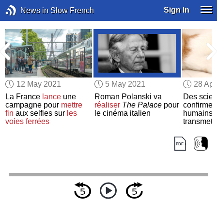
Sign In
News in Slow French
12 May 2021
5 May 2021
28 Apr
La France
lance
une
Roman Polanski va
Des scien
campagne pour
mettre
réaliser
The Palace
pour
confirmen
fin
aux selfies sur
les
le cinéma italien
humains
voies ferrées
transmett
chats