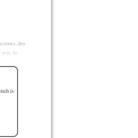
licornes, des
r
avec le
ench is