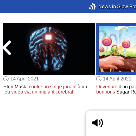
News in Slow Fr
14 April 2021
14 April 2021
s
Elon Musk
montre
un singe
jouant
à un
Ouverture
d'un par
jeu vidéo
via un implant cérébral
bonbons
Sugar Ru