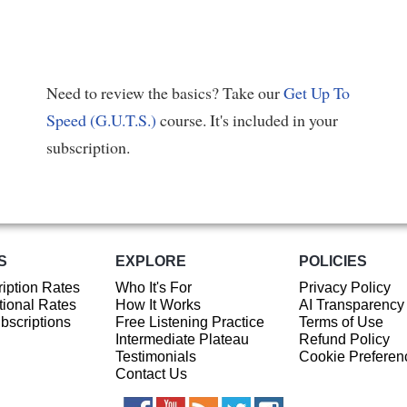
Need to review the basics? Take our
Get Up To
Speed (G.U.T.S.)
course. It's included in your
subscription.
S
EXPLORE
POLICIES
iption Rates
Who It's For
Privacy Policy
ional Rates
How It Works
AI Transparency
ubscriptions
Free Listening Practice
Terms of Use
Intermediate Plateau
Refund Policy
Testimonials
Cookie Preferen
Contact Us