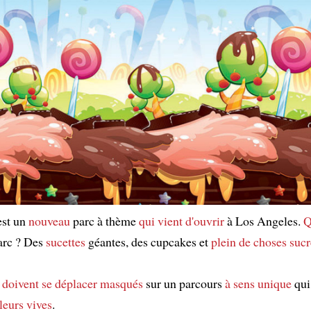
est un
nouveau
parc à thème
qui vient d'ouvrir
à Los Angeles.
Q
arc ? Des
sucettes
géantes, des cupcakes et
plein de choses
sucr
s
doivent
se déplacer
masqués
sur un parcours
à sens unique
qu
leurs vives
.