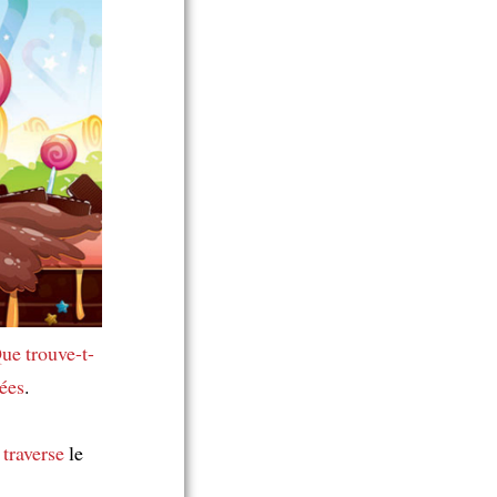
ue trouve-t-
ées
.
i
traverse
le