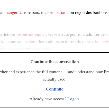
pas
manger
dans le parc, mais
en partant
, on reçoit des bonbons
.
strictions
seront assouplies
, les visiteurs pourront admirer des 
s kangourous, explorer les couloirs en miroir du parc et
interagi
ui
porte
des costumes colorés.
Continue the conversation
ther and experience the full content — and understand how Fr
actually used.
Continue
Already have access?
Log in
.