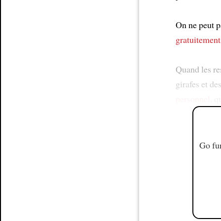
On ne peut 
gratuitement
Quand les re
girafes et de
personnel
, q
Go fur