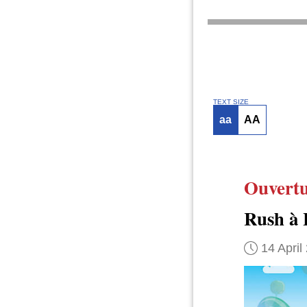
TEXT SIZE
aa
AA
Ouvert
Rush à 
14 April