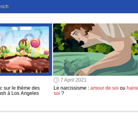
ench
7 April 2021
c sur le thème des
Le narcissisme :
amour de soi
ou
hain
sh à Los Angeles
soi
?