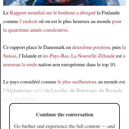
Le
Rapport mondial sur le bonheur
a désigné
la Finlande
comme
l’endroit
où on est le plus heureux au monde
pour
la quatrième année consécutive
.
Article
Ce rapport place le Danemark en
deuxième position
, puis
la
Suisse
, l’Islande et
les Pays-Bas
.
La Nouvelle-Zélande
est
à
nouveau
la seule
nation non européenne dans le top 10.
Le pays considéré comme
le plus malheureux
au monde est
l’Afghanistan,
suivi
du Lesotho, du Botswana, du Rwanda
et du Zimbabwe.
Continue the conversation
Go further and experience the full content — and