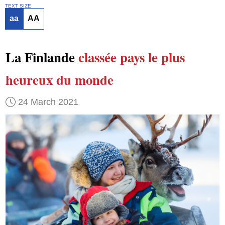
TEXT SIZE
aa
AA
La Finlande
classée
pays le plus
heureux
du monde
24 March 2021