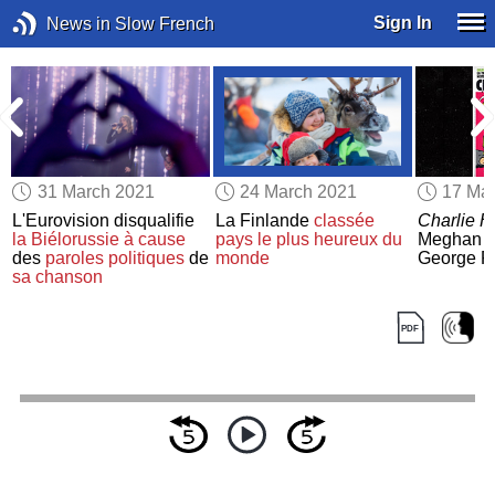
Sign In
News in Slow French
31 March 2021
24 March 2021
17 Ma
L'Eurovision disqualifie
La Finlande
classée
Charlie 
la Biélorussie
à cause
pays le plus heureux
du
Meghan M
des
paroles politiques
de
monde
George F
sa chanson