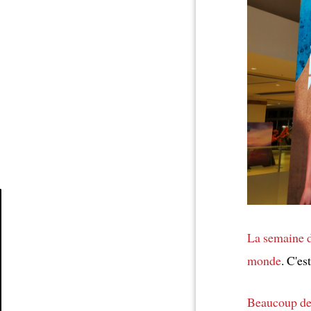
Article
La semaine d
monde
. C'es
Beaucoup de 