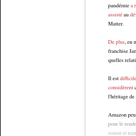
pandémie
a 
assisté
au
dé
Matter.
De plus
, en
franchise 
quelles rela
Il est
difficil
considèrent
l'héritage d
Amazon peut
pour le rend
voient et tra