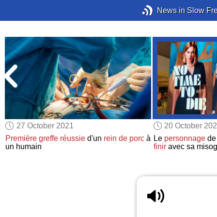
News in Slow Fr
27 October 2021
20 October 20
Première greffe réussie
d'un
rein de porc
à
Le
personnage
de 
un humain
finir
avec sa misog