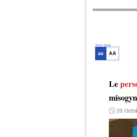
TEXT SIZE
aa
AA
Le
pers
misogyn
20 Octo