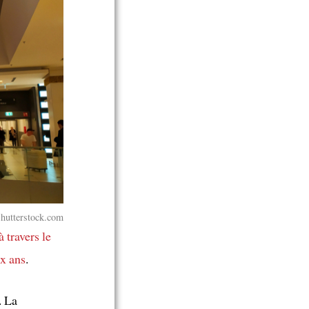
Shutterstock.com
à travers le
ix ans
.
. La