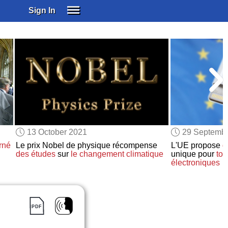
Sign In
SIGN IN
SUBSCRIBE
EDUCATIONAL LICENSES
GIFT CARDS
OTHER LANGUAGES
ABOUT US
ALEXA
13 October 2021
29 Septemb
ADJUST COLORS
rné
Le prix Nobel de physique récompense
L'UE propose
d
des études
sur
le changement climatique
unique pour
tou
électroniques