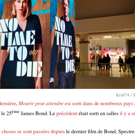
Kraft74 / 
ernière
,
Mourir peut attendre
est sorti
dans de nombreux pays
ème
t le 25
James Bond. Le
précédent
était sorti en salles
il y a s
choses se sont passées
depuis
le dernier film de Bond, Spectre