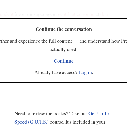
tendent
à voir un super agent
gentil
,
attentionné
et
dou
Continue the conversation
ther and experience the full content — and understand how Fr
actually used.
Continue
Already have access?
Log in
.
Need to review the basics? Take our
Get Up To
Speed (G.U.T.S.)
course. It's included in your