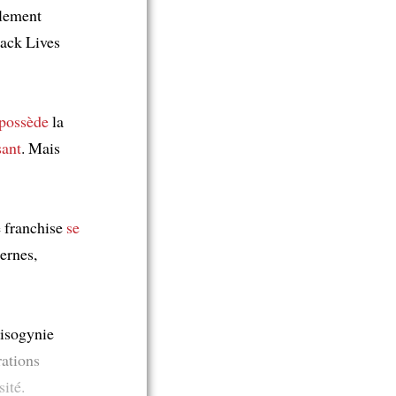
alement
ack Lives
possède
la
sant
. Mais
e franchise
se
ernes,
isogynie
rations
sité.