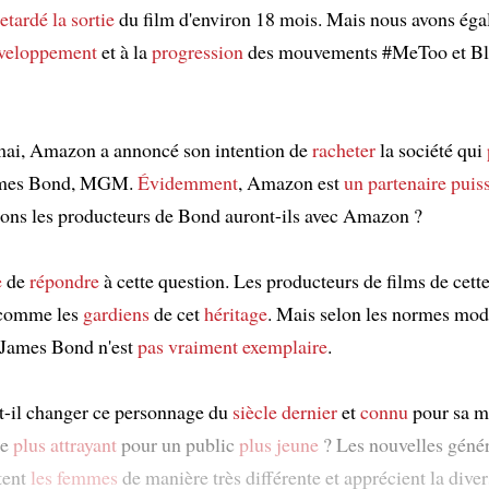
retardé
la sortie
du film d'environ 18 mois. Mais nous avons ég
veloppement
et à la
progression
des mouvements #MeToo et Bl
 mai, Amazon a annoncé son intention de
racheter
la société qui
James Bond, MGM.
Évidemment
, Amazon est
un partenaire puis
tions les producteurs de Bond auront-ils avec Amazon ?
e
de
répondre
à cette question. Les producteurs de films de cett
comme les
gardiens
de cet
héritage
. Mais selon les normes mod
e James Bond n'est
pas vraiment exemplaire
.
-il changer ce personnage du
siècle dernier
et
connu
pour sa m
re
plus attrayant
pour un public
plus jeune
? Les nouvelles géné
itent
les femmes
de manière très différente et apprécient la diver