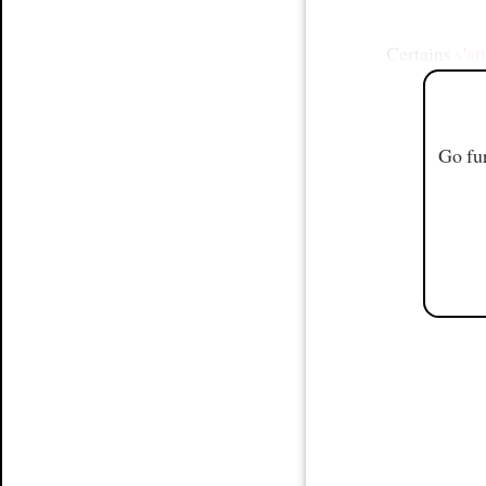
Certains
s'at
Go fur