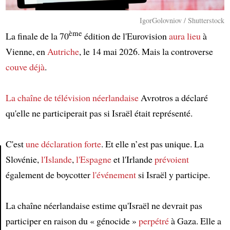
IgorGolovniov / Shutterstock
ème
La finale de la 70
édition de l'Eurovision
aura lieu
à
Vienne, en
Autriche
, le 14 mai 2026. Mais la controverse
couve déjà
.
La chaîne de télévision
néerlandaise
Avrotros a déclaré
qu'elle ne participerait pas si Israël était représenté.
C'est
une déclaration forte
. Et elle n’est pas unique. La
Slovénie,
l'Islande
,
l'Espagne
et l'Irlande
prévoient
également de boycotter
l'événement
si Israël y participe.
Article
La chaîne néerlandaise estime qu'Israël ne devrait pas
participer en raison du « génocide »
perpétré
à Gaza. Elle a