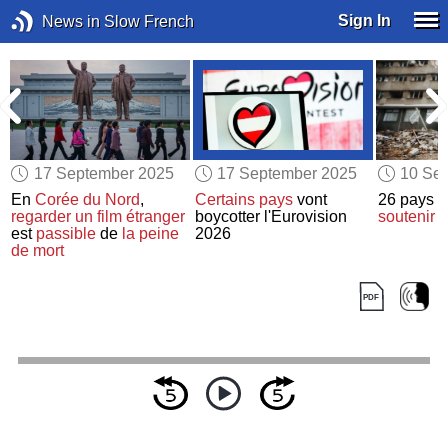
Sign In
News in Slow French
17 September 2025
17 September 2025
10 Se
En
Corée du Nord
,
Certains pays
vont
26 pays p
regarder
un film étranger
boycotter l'Eurovision
soutenir
l
est
passible
de
la peine
2026
de mort