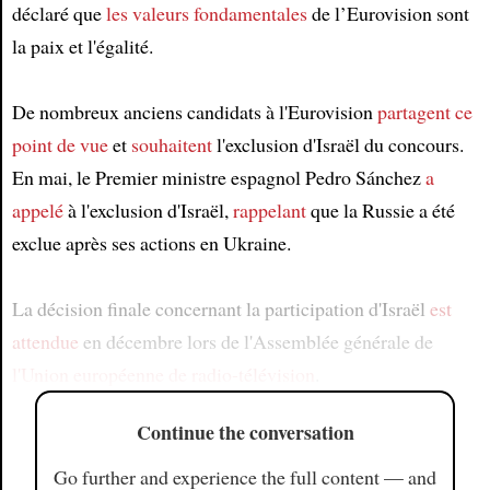
déclaré que
les valeurs fondamentales
de l’Eurovision sont
la paix et l'égalité.
De nombreux anciens candidats à l'Eurovision
partagent ce
point de vue
et
souhaitent
l'exclusion d'Israël du concours.
En mai, le Premier ministre espagnol Pedro Sánchez
a
appelé
à l'exclusion d'Israël,
rappelant
que la Russie a été
exclue après ses actions en Ukraine.
La décision finale concernant la participation d'Israël
est
attendue
en décembre lors de l'Assemblée générale de
l'Union européenne de radio-télévision
.
Continue the conversation
Go further and experience the full content — and