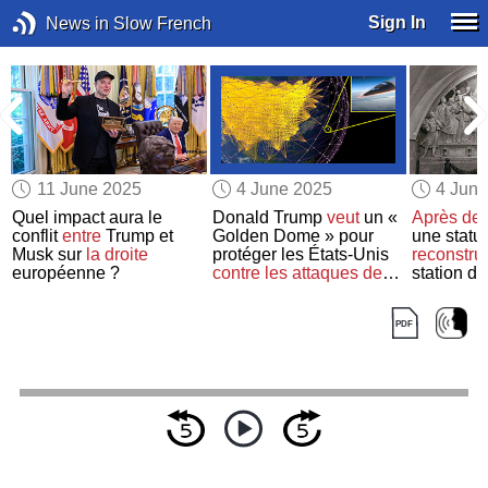
Sign In
News in Slow French
11 June 2025
4 June 2025
4 Jun
Quel impact aura le
Donald Trump
veut
un «
Après de
conflit
entre
Trump et
Golden Dome » pour
une statu
Musk sur
la droite
protéger les États-Unis
reconstrui
européenne ?
contre les attaques de
station d
e
missiles
Moscou