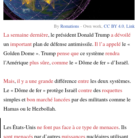
By
Romations
-
Own work
,
CC BY 4.0
,
Link
La semaine dernière
, le président Donald Trump
a dévoilé
un
important
plan de défense antimissile.
Il l’a appelé
le «
Golden Dome ». Trump
pense que
ce système
rendra
l’Amérique
plus sûre
,
comme
le « Dôme de fer » d’Israël.
Mais
,
il y a
une grande
différence
entre
les deux systèmes.
Le « Dôme de fer » protège Israël
contre
des
roquettes
simples et
bon marché
lancées
par des militants comme le
Hamas ou le Hezbollah.
Les États-Unis
ne font pas face à
ce type de menaces
. Ils
sont menacés
par d’autres
puissances
nucléaires utilisant
Article