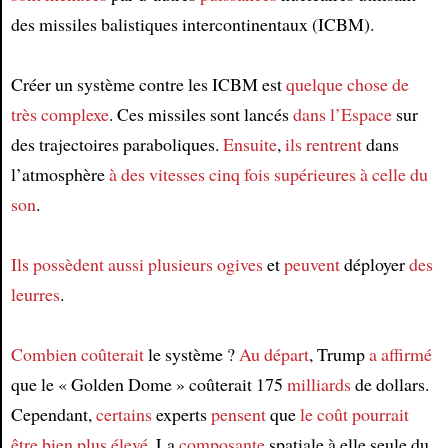
des missiles balistiques intercontinentaux (ICBM).
Créer un système contre les ICBM est
quelque chose de
très complexe
. Ces missiles sont lancés
dans l’Espace
sur
des trajectoires paraboliques.
Ensuite
,
ils rentrent
dans
l’atmosphère
à des vitesses
cinq fois supérieures à celle du
son
.
Ils possèdent
aussi
plusieurs
ogives
et
peuvent
déployer
des
leurres
.
Combien
coûterait
le système ?
Au départ
, Trump
a affirmé
que le « Golden Dome » coûterait 175
milliards
de dollars.
Cependant,
certains
experts
pensent
que
le coût
pourrait
être
bien plus élevé
. La
composante
spatiale à elle seule du