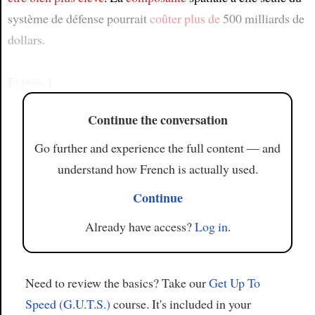
système de défense pourrait
coûter
plus de
500 milliards de
dollars.
Et puis
, i
Continue the conversation
Go further and experience the full content — and
understand how French is actually used.
Continue
Already have access?
Log in
.
Need to review the basics? Take our
Get Up To
Speed (G.U.T.S.)
course. It's included in your