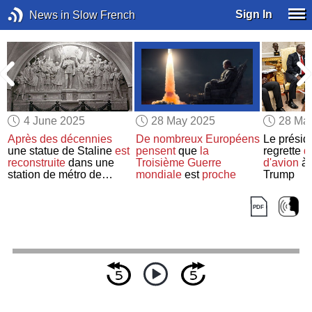
Sign In
News in Slow French
4 June 2025
28 May 2025
28 Ma
Après des décennies
De nombreux Européens
Le présid
une statue de Staline
est
pensent
que
la
regrette
d
reconstruite
dans une
Troisième Guerre
d'avion
à 
station de métro de
mondiale
est
proche
Trump
Moscou