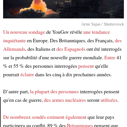
Artur Sujan / Shutterstock
Un nouveau sondage
de YouGov révèle
une tendance
inquiétante
en Europe. Des Britanniques, des Français,
des
Allemands
, des Italiens et
des Espagnols
ont été interrogés
sur la probabilité d'une nouvelle guerre mondiale.
Entre
41
% et 55 % des personnes interrogées
pensent
qu'elle
pourrait
éclater
dans les cinq à dix prochaines années.
D’autre part,
la plupart des personnes
interrogées pensent
qu'en cas de guerre,
des armes nucléaires
seront
utilisées
.
Article
De nombreux sondés
estiment également
que leur pays
participera au conflit. 89 % des
Britanniques
pensent que