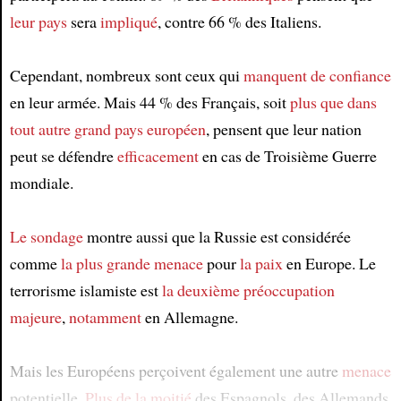
leur pays
sera
impliqué
, contre 66 % des Italiens.
Cependant, nombreux sont ceux qui
manquent de confiance
en leur armée. Mais 44 % des Français, soit
plus que dans
tout autre grand pays européen
, pensent que leur nation
peut se défendre
efficacement
en cas de Troisième Guerre
mondiale.
Le sondage
montre aussi que la Russie est considérée
comme
la plus grande menace
pour
la paix
en Europe. Le
terrorisme islamiste est
la deuxième préoccupation
majeure
,
notamment
en Allemagne.
Mais les Européens perçoivent également une autre
menace
potentielle.
Plus de la moitié
des Espagnols, des Allemands