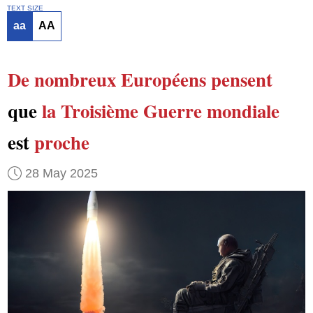
TEXT SIZE
aa
AA
De nombreux Européens
pensent
que
la Troisième Guerre mondiale
est
proche
28 May 2025