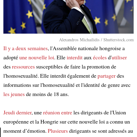
Alexandros Michailidis / Shutterstock.com
Il y a deux semaines
, l'Assemblée nationale hongroise a
adopté
une nouvelle loi
. Elle
interdit
aux
écoles
d'
utiliser
des
ressources
susceptibles de faire la promotion de
l'homosexualité. Elle interdit également de
partager
des
informations sur l'homosexualité et l'identité de genre avec
les jeunes
de moins de 18 ans.
Jeudi dernier
, une
réunion
entre
les dirigeants de l'Union
européenne et la Hongrie sur cette nouvelle loi a connu un
moment d’émotion.
Plusieurs
dirigeants se sont adressés au