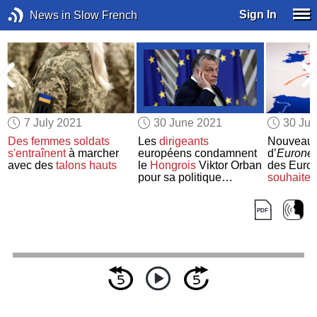
Sign In
News in Slow French
7 July 2021
30 June 2021
30 Ju
Des femmes soldats
Les
dirigeants
Nouveau
0
s'entraînent
à marcher
européens condamnent
d’
Eurone
avec des
talons hauts
le
Hongrois
Viktor Orban
des Euro
pour sa politique
souhaiter
discriminatoire
envers
de la
Gra
les LGBT