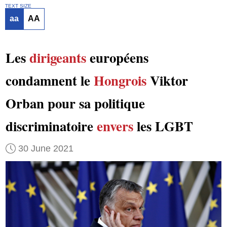
TEXT SIZE
aa
AA
Les
dirigeants
européens
condamnent le
Hongrois
Viktor
Orban pour sa politique
discriminatoire
envers
les LGBT
30 June 2021