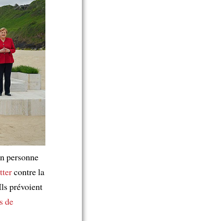
n personne
tter
contre la
ls prévoient
ts de