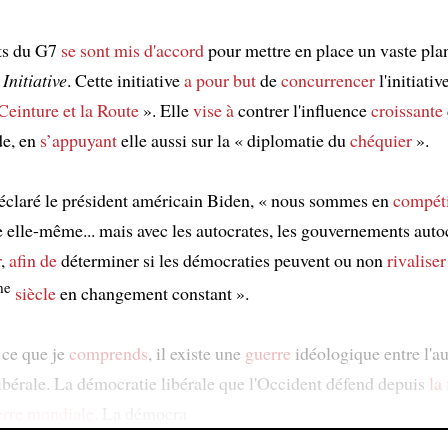
ts du G7
se sont mis d'accord
pour mettre en place un vaste pl
Initiative
. Cette initiative
a pour but
de
concurrencer
l'initiativ
 Ceinture et la Route
». Elle
vise à
contrer l'influence
croissante
de, en
s’appuyant
elle aussi sur la « diplomatie du
chéquier
».
claré le président américain Biden, « nous sommes en
compéti
e elle-même... mais avec les autocrates, les gouvernements aut
r
,
afin de
déterminer si les démocraties peuvent ou non
rivalise
me
siècle
en changement constant ».
 ce que je
comprends
, il existe une
guerre
idéologique entre l'au
ibérale. La démocratie libérale que l'Occident défend depuis
la 
rre mondiale
. La démocra