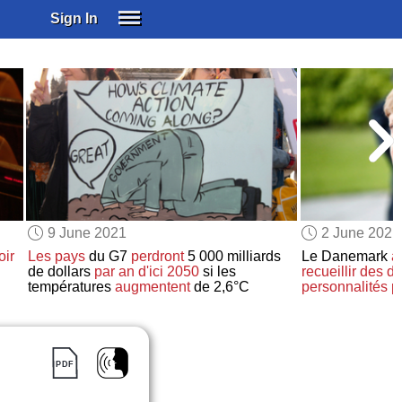
Sign In
SIGN IN
SUBSCRIBE
EDUCATIONAL LICENSES
GIFT CARDS
OTHER LANGUAGES
ABOUT US
ALEXA
9 June 2021
2 June 2021
ADJUST COLORS
oir
Les pays
du G7
perdront
5 000 milliards
Le Danemark
a
de dollars
par an
d'ici 2050
si les
recueillir
des d
températures
augmentent
de 2,6°C
personnalités p