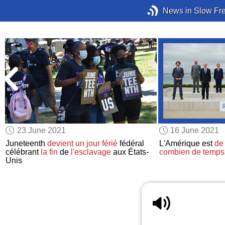
News in Slow Fr
23 June 2021
16 June 2021
n
Juneteenth
devient
un jour férié
fédéral
L'Amérique est
de 
célébrant
la fin
de
l'esclavage
aux États-
combien de temps
Unis