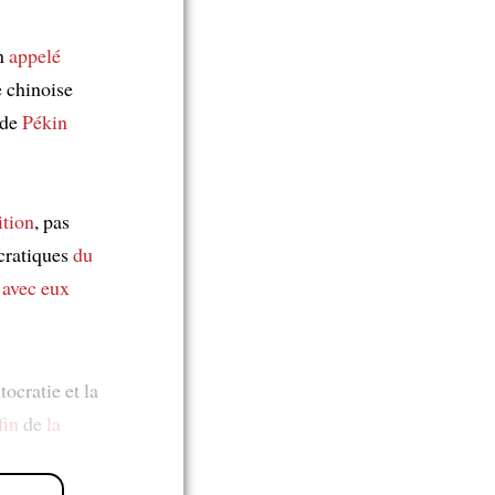
an
appelé
e chinoise
de
Pékin
tion
, pas
ocratiques
du
r avec eux
tocratie et la
fin
de
la