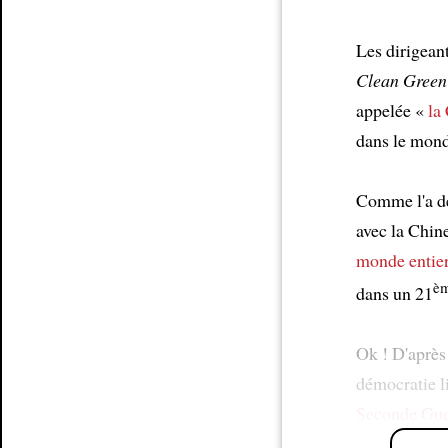
Les dirigean
Clean Green 
appelée «
la
dans le mon
Comme l'a dé
avec la Chin
monde entie
è
dans un 21
Ok ! D'après
démocratie l
Seconde Gue