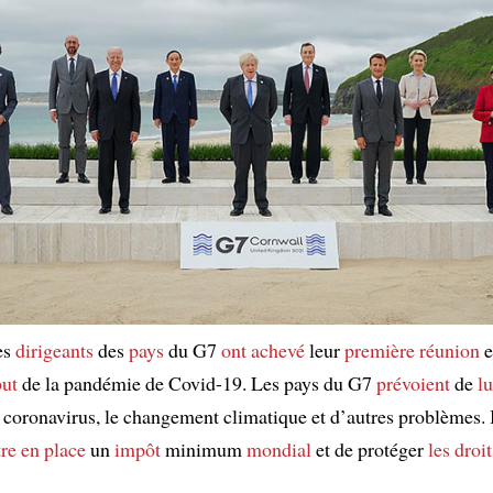
les
dirigeants
des
pays
du G7
ont achevé
leur
première
réunion
e
but
de la pandémie de Covid-19. Les pays du G7
prévoient
de
lu
coronavirus, le changement climatique et d’autres problèmes. I
re en place
un
impôt
minimum
mondial
et de protéger
les droi