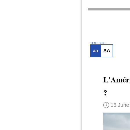
TEXT SIZE
aa
AA
L'Améri
?
16 June