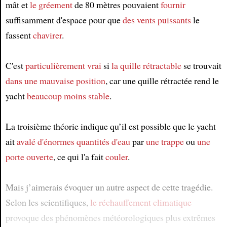
mât et
le gréement
de 80 mètres pouvaient
fournir
suffisamment d'espace pour que
des vents puissants
le
fassent
chavirer
.
C'est
particulièrement vrai
si
la quille rétractable
se trouvait
dans une mauvaise position
, car une quille rétractée rend le
yacht
beaucoup moins stable
.
La troisième théorie indique qu’il est possible que le yacht
ait
avalé
d'énormes quantités d'eau
par
une trappe
ou
une
porte ouverte
, ce qui l'a fait
couler
.
Mais j’aimerais évoquer un autre aspect de cette tragédie.
Selon les scientifiques,
le réchauffement climatique
provoque des phénomènes météorologiques plus extrêmes