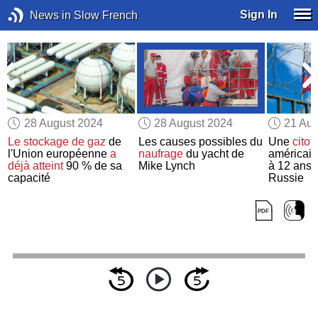
Sign In
News in Slow French
28 August 2024
28 August 2024
21 Aug
Le stockage de gaz
de
Les causes possibles du
Une
cito
l'Union européenne
a
naufrage
du yacht de
américai
déjà atteint
90 % de sa
Mike Lynch
à 12 ans 
capacité
Russie