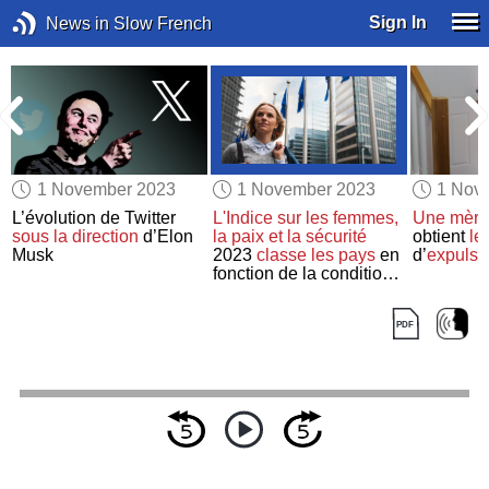
Sign In
News in Slow French
1 November 2023
1 November 2023
1 Nov
u
L’évolution de Twitter
L'Indice sur les femmes,
Une mère 
s
sous la direction
d’Elon
la paix et la sécurité
obtient
le 
Musk
2023
classe
les pays
en
d’
expulse
fonction de la condition
des femmes