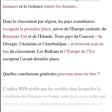
menaces
et la violence
envers les femmes
.
Dans le classement par région, les pays scandinaves
occupent la première place
, suivis de l'Europe centrale, du
Royaume-Uni
et de l'Irlande. Trois pays du Caucase – la
Géorgie, l'Arménie et l'Azerbaïdjan –
se trouvent tout en
bas
du classement. Les Balkans et
l’Europe de l’Est
occupent l’avant-dernière place.
Quelles conclusions générales
pouvons-nous en tirer
?
L’indice WPS révèle que les sociétés dans lesquelles la
condition des femmes est bonne sont
également
celles qui
sont
plus pacifiques
, démocratiques, prospères et
mieux
préparées
à s’adapter au
changement climatique
.