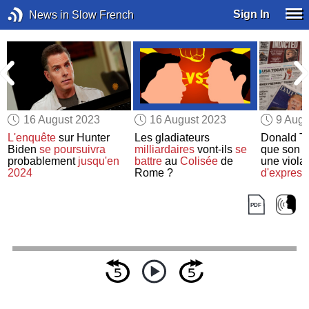
Sign In
News in Slow French
16 August 2023
16 August 2023
9 Augu
s
L'enquête
sur Hunter
Les gladiateurs
Donald T
Biden
se poursuivra
milliardaires
vont-ils
se
que son
i
probablement
jusqu'en
battre
au
Colisée
de
une viola
2024
Rome ?
d'express