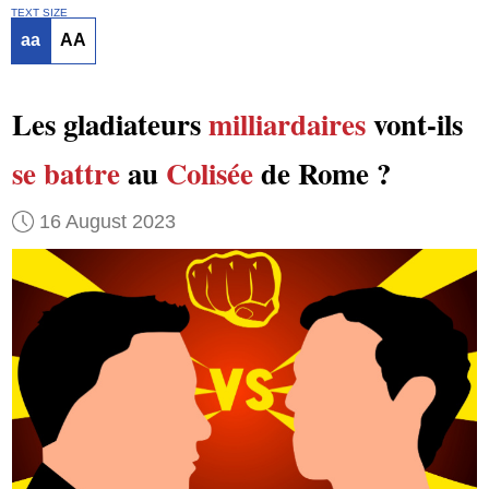
TEXT SIZE
aa
AA
Les gladiateurs
milliardaires
vont-ils
se battre
au
Colisée
de Rome ?
16 August 2023