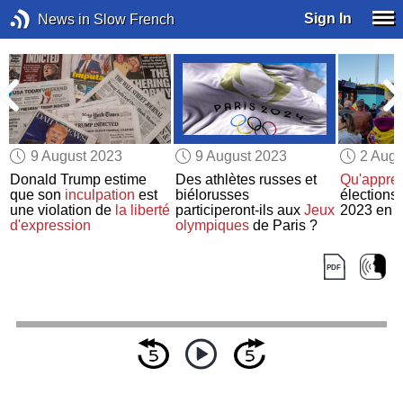
Sign In
News in Slow French
9 August 2023
9 August 2023
2 Augu
Donald Trump estime
Des athlètes russes et
Qu'appre
que son
inculpation
est
biélorusses
élections
une violation de
la liberté
participeront-ils aux
Jeux
2023 en
d'expression
olympiques
de Paris ?