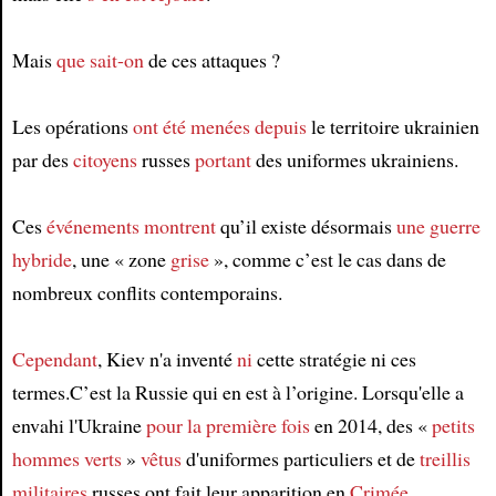
Mais
que sait-on
de ces attaques ?
Les opérations
ont été menées
depuis
le territoire ukrainien
par des
citoyens
russes
portant
des uniformes ukrainiens.
Ces
événements
montrent
qu’il existe désormais
une guerre
hybride
, une « zone
grise
», comme c’est le cas dans de
nombreux conflits contemporains.
Cependant
, Kiev n'a inventé
ni
cette stratégie ni ces
termes.C’est la Russie qui en est à l’origine. Lorsqu'elle a
envahi l'Ukraine
pour la première fois
en 2014, des «
petits
hommes verts
»
vêtus
d'uniformes particuliers et de
treillis
militaires
russes ont fait leur apparition en
Crimée
.