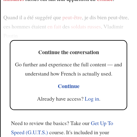
Quand il a été suggéré que
peut-être
, je dis bien peut-être,
ces hommes étaient
en fait
des
soldats russes
, Vladimir
Poutin
Continue the conversation
Go further and experience the full content — and
understand how French is actually used.
Continue
Already have access?
Log in
.
Need to review the basics? Take our
Get Up To
Speed (G.U.T.S.)
course. It's included in your