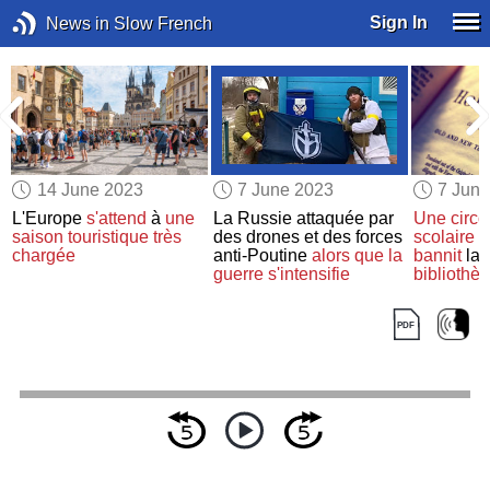
Sign In
News in Slow French
14 June 2023
7 June 2023
7 Jun
L'Europe
s'attend
à
une
La Russie attaquée par
Une circo
saison touristique très
des drones et des forces
scolaire
a
chargée
anti-Poutine
alors que la
bannit
la 
guerre
s'intensifie
bibliothè
pour porn