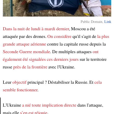
Public Domain,
Link
Dans la nuit
de lundi à mardi dernier
, Moscou a été
attaquée par des drones.
On considère
qu'il s'agit de
la plus
grande attaque aérienne
contre la capitale russe depuis la
Seconde Guerre mondiale
. De multiples attaques
ont
également été signalées
ces derniers jours
sur le territoire
russe
près de la frontière
avec l'Ukraine.
Leur
objectif
principal ? Déstabiliser la Russie. Et
cela
semble fonctionner
.
L'Ukraine
a nié
toute implication directe
dans l'attaque,
mais elle
s’en est réjouie
.
Article