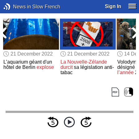
Sign In
News in Slow French
21 December 2022
21 December 2022
14 De
L’aquarium géant d'un
La Nouvelle-Zélande
Volodymy
hôtel de Berlin
explose
durcit
sa législation anti-
désigné
p
tabac
l’année
2