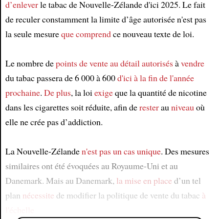
d’enlever
le tabac de Nouvelle-Zélande d'ici 2025. Le fait
de reculer constamment la limite d’âge autorisée n'est pas
la seule mesure
que comprend
ce nouveau texte de loi.
Le nombre de
points de vente au détail
autorisés
à
vendre
du tabac passera de 6 000 à 600
d'ici à la fin de l'année
prochaine
.
De plus
, la loi
exige
que la quantité de nicotine
dans les cigarettes soit réduite, afin de
rester
au
niveau
où
elle ne crée pas d’addiction.
La Nouvelle-Zélande
n'est pas un cas unique
. Des mesures
similaires ont été évoquées au Royaume-Uni et au
Danemark. Mais au Danemark,
la mise en place
d’un tel
plan
nécessite
de modifier la politique de vente du tabac
à
l'échelle