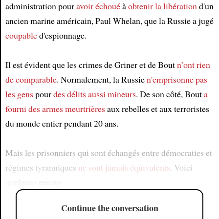
administration pour
avoir échoué
à
obtenir
la libération
d'un
ancien marine américain, Paul Whelan, que la Russie a jugé
coupable
d'espionnage.
Il est évident que les crimes de Griner et de Bout
n’ont rien
de comparable
. Normalement, la Russie
n'emprisonne pas
les gens
pour
des délits aussi mineurs
. De son côté, Bout
a
fourni
des armes meurtrières
aux rebelles et aux terroristes
du monde entier pendant 20 ans.
Mais les prisonniers qui sont échangés entre démocraties et
régimes tyranniques
ne sont jamais équivalents
. Voici
quelques exemp
Continue the conversation