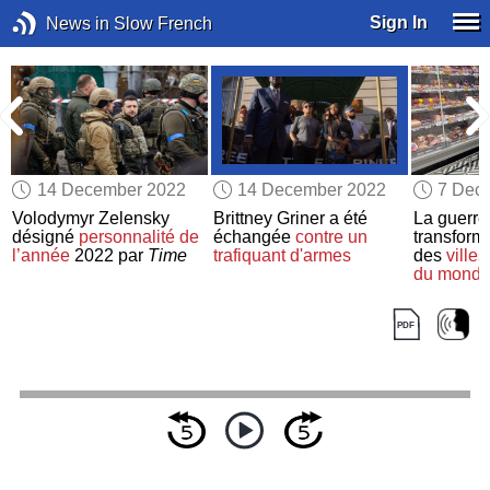
Sign In
News in Slow French
14 December 2022
14 December 2022
7 Dec
Volodymyr Zelensky
Brittney Griner a été
La guerre
-
désigné
personnalité de
échangée
contre un
transfor
l’année
2022 par
Time
trafiquant d'armes
des
ville
du mond