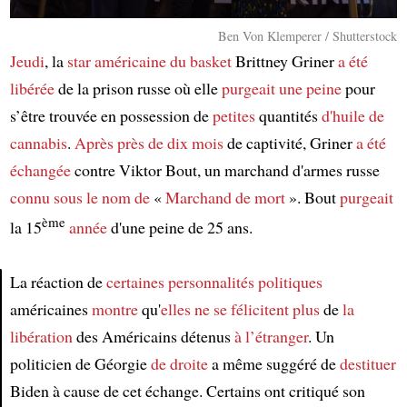
Ben Von Klemperer / Shutterstock
Jeudi
, la
star américaine du basket
Brittney Griner
a été
libérée
de la prison russe où elle
purgeait
une peine
pour
s’être trouvée en possession de
petites
quantités
d'huile de
cannabis
.
Après près de dix mois
de captivité, Griner
a été
échangée
contre Viktor Bout, un marchand d'armes russe
connu sous le nom de
«
Marchand de mort
». Bout
purgeait
ème
la 15
année
d'une peine de 25 ans.
La réaction de
certaines personnalités politiques
américaines
montre
qu'
elles ne se félicitent plus
de
la
Article
libération
des Américains détenus
à l’étranger
. Un
politicien de Géorgie
de droite
a même suggéré de
destituer
Biden à cause de cet échange. Certains ont critiqué son