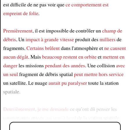
est difficile de ne pas voir que
ce comportement
est
empreint de folie
.
Premièrement
, il est impossible de contrôler un
champ de
débris
. Un
impact à grande vitesse
produit des
milliers
de
fragments.
Certains brûlent
dans l'atmosphère et
ne causent
aucun dégât
. Mais
beaucoup
restent en orbite
et
mettent en
danger
les missions
pendant des années
. Une collision
avec
un seul
fragment de débris spatial
peut mettre hors service
un satellite. Le nuage
aurait pu
paralyser
toute la station
spatiale.
Deuxièmement
,
je me demande
ce qu’ont dû penser les
cosmonautes russes
qui sont à bord
de la station spatiale.