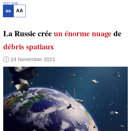
TEXT SIZE
aa
AA
La Russie crée
un énorme nuage
de
débris spatiaux
24 November 2021