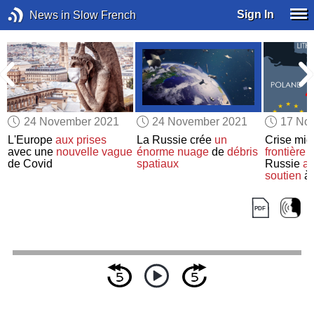
Sign In
News in Slow French
24 November 2021
24 November 2021
17 No
-
L'Europe
aux prises
La Russie crée
un
Crise migr
avec une
nouvelle vague
énorme nuage
de
débris
frontière 
de Covid
spatiaux
Russie
ap
soutien
à 