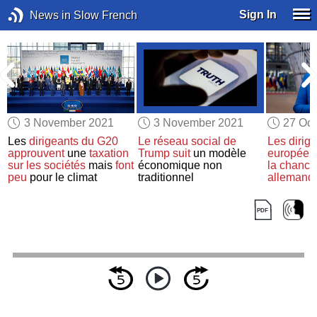
Sign In
News in Slow French
3 November 2021
3 November 2021
27 Oct
Les
dirigeants du G20
Le réseau social de
Les dirig
approuvent
une
taxation
Trump
suit
un modèle
européen
sur les sociétés
mais
font
économique non
la chance
peu
pour le climat
traditionnel
allemand
Merkel p
sommet