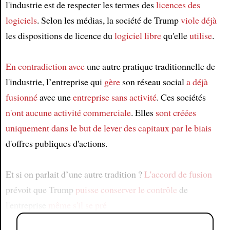
l'industrie est de respecter les termes des
licences des
logiciels
. Selon les médias, la société de Trump
viole déjà
les dispositions de licence du
logiciel libre
qu'elle
utilise
.
En contradiction avec
une autre pratique traditionnelle de
l'industrie, l’entreprise qui
gère
son réseau social
a déjà
fusionné
avec une
entreprise sans activité
. Ces sociétés
n'ont aucune activité commerciale
. Elles
sont créées
uniquement
dans le but de lever des capitaux
par le biais
d'offres publiques d'actions.
Et si on parlait d’une autre tradition ?
L'accord de fusion
prévoit que Trump
puisse conserver
le contrôle
de
l'entreprise
même s'il se pré