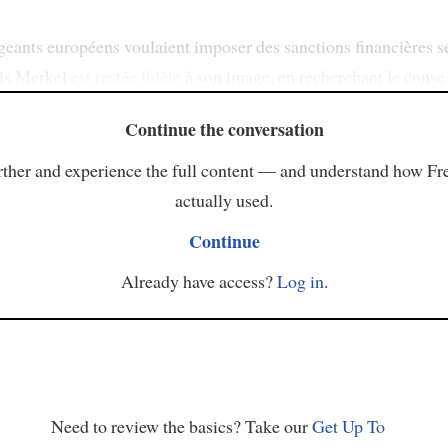
igeants européens voulaient imposer des sanctions financières sé
is Merkel
est restée fidèle
à son image, en recherchant le conse
Continue the conversation
ther and experience the full content — and understand how Fr
actually used.
Continue
Already have access?
Log in
.
Need to review the basics? Take our
Get Up To