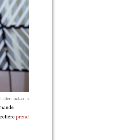
Shutterstock.com
emande
celière
prend