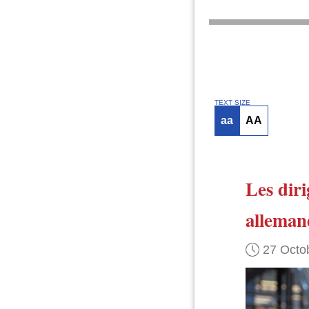
TEXT SIZE
aa
AA
Les dir
alleman
27 Octo