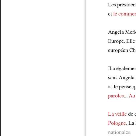
Les présiden
et
le comme
Angela Merk
Europe. Elle
européen Cha
Il a égalemen
sans Angela 
». Je pense 
paroles
...
Au
La veille
de 
Pologne
. La
nationales.