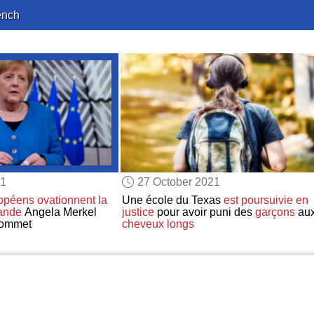
ench
21
27 October 2021
ropéens
ovationnent
la
Une école du Texas
est poursuivie en
ande
Angela Merkel
justice
pour avoir puni des
garçons
au
ommet
cheveux longs