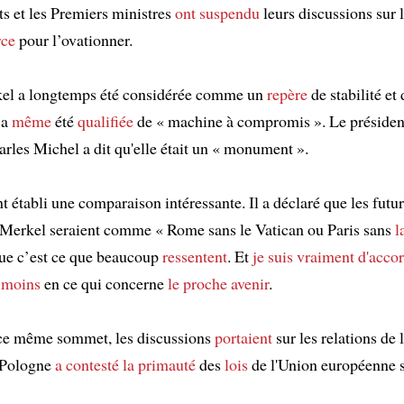
ts et les Premiers ministres
ont suspendu
leurs discussions sur 
rce
pour l’ovationner.
el a longtemps été considérée comme un
repère
de stabilité et 
 a
même
été
qualifiée
de « machine à compromis ». Le présiden
rles Michel a dit qu'elle était un « monument ».
t établi une comparaison intéressante. Il a déclaré que les fut
Merkel seraient comme « Rome sans le Vatican ou Paris sans
l
que c’est ce que beaucoup
ressentent
. Et
je suis vraiment d'acco
 moins
en ce qui concerne
le proche avenir
.
ce même sommet, les discussions
portaient
sur les relations de
 Pologne
a contesté
la primauté
des
lois
de l'Union européenne s