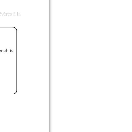
vères à la
ench is