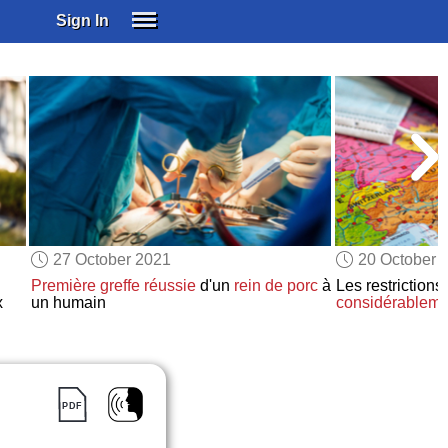
Sign In
SIGN IN
SUBSCRIBE
EDUCATIONAL LICENSES
GIFT CARDS
OTHER LANGUAGES
ABOUT US
ALEXA
27 October 2021
20 October 
ADJUST COLORS
Première greffe réussie
d'un
rein de porc
à
Les restrictions
x
un humain
considérableme