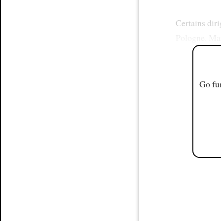
Certains dir
Pologne. Ma
Go fur