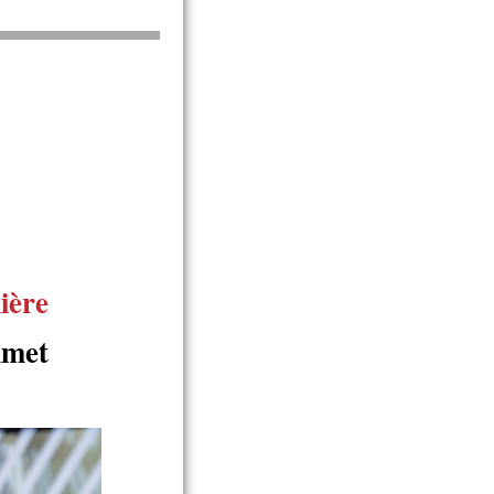
ière
met