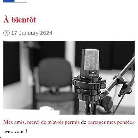
À bientôt
17 January 2024
Mes amis
,
merci de m'avoir permis
de
partager mes pensées
avec vous !