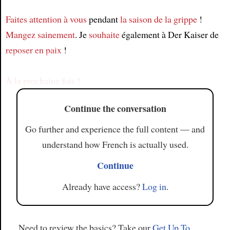
Faites attention à vous
pendant
la saison de la grippe
!
Article
Mangez sainement
. Je
souhaite
également à Der Kaiser de
reposer en paix
!
À la prochaine fois !
Continue the conversation
Go further and experience the full content — and
understand how French is actually used.
Continue
Already have access?
Log in
.
Need to review the basics? Take our
Get Up To