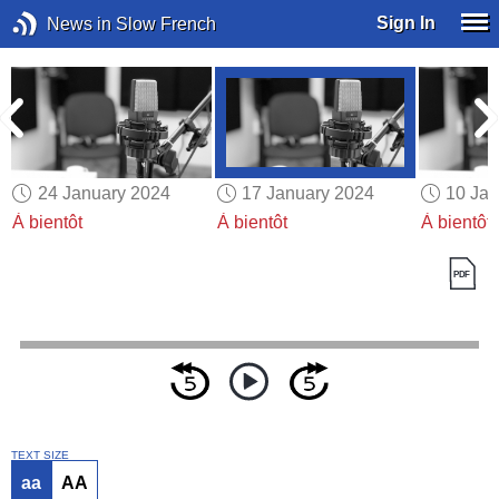
Sign In
News in Slow French
24 January 2024
17 January 2024
10 Jan
À bientôt
À bientôt
À bientôt
TEXT SIZE
aa
AA