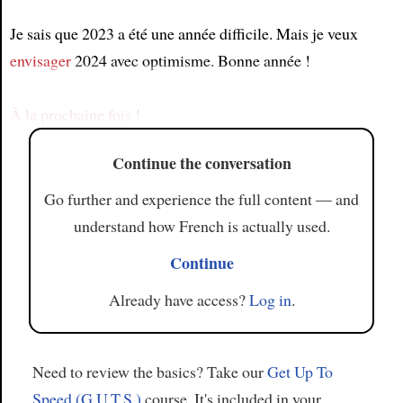
Je sais que 2023 a été une année difficile. Mais je veux
Article
envisager
2024 avec optimisme. Bonne année !
À la prochaine fois !
Continue the conversation
Go further and experience the full content — and
understand how French is actually used.
Continue
Already have access?
Log in
.
Need to review the basics? Take our
Get Up To
Speed (G.U.T.S.)
course. It's included in your