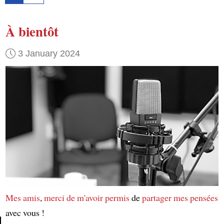
À bientôt
3 January 2024
Mes amis
,
merci de m'avoir permis
de
partager mes pensées
avec vous !