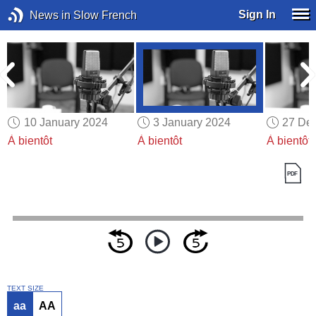
Sign In
News in Slow French
10 January 2024
3 January 2024
27 De
À bientôt
À bientôt
À bientôt
TEXT SIZE
aa
AA