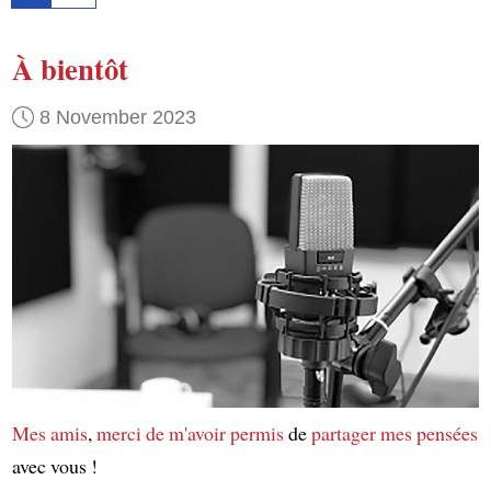
À bientôt
8 November 2023
Mes amis
,
merci de m'avoir permis
de
partager mes pensées
avec vous !