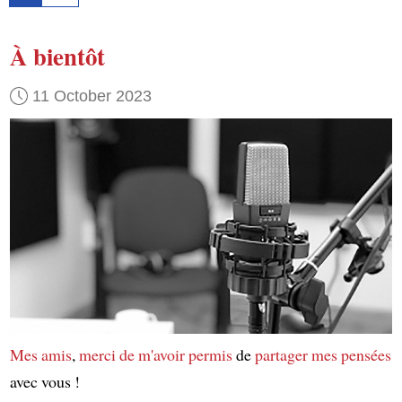
À bientôt
11 October 2023
Mes amis
,
merci de m'avoir permis
de
partager mes pensées
avec vous !