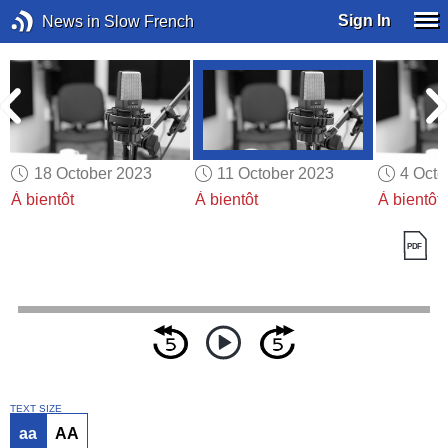
Sign In
News in Slow French
18 October 2023
11 October 2023
4 Octo
À bientôt
À bientôt
À bientôt
TEXT SIZE
aa
AA