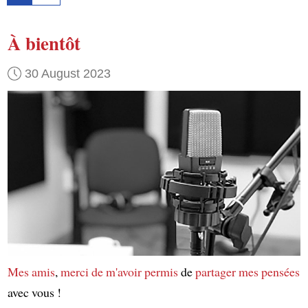
À bientôt
30 August 2023
Mes amis
,
merci de m'avoir permis
de
partager mes pensées
avec vous !