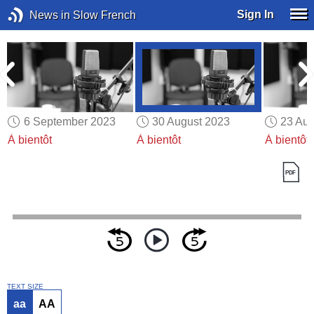
Sign In
News in Slow French
6 September 2023
30 August 2023
23 Aug
À bientôt
À bientôt
À bientôt
TEXT SIZE
aa
AA