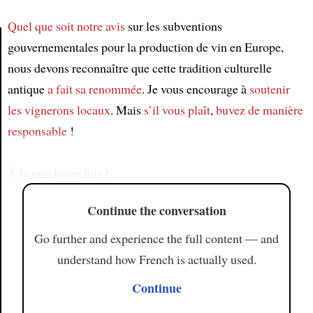
Quel que soit
notre avis
sur les subventions
gouvernementales pour la production de vin en Europe,
nous devons reconnaître que cette tradition culturelle
Article
antique
a fait sa renommée
. Je vous encourage à
soutenir
les vignerons locaux
. Mais
s’il vous plaît
,
buvez
de manière
responsable
!
À la prochaine fois !
Continue the conversation
Go further and experience the full content — and
understand how French is actually used.
Continue