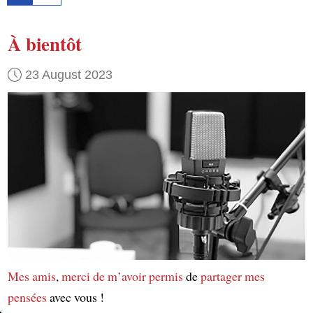
À bientôt
23 August 2023
Mes amis
,
merci de m’avoir permis
de
partager mes
pensées
avec vous !