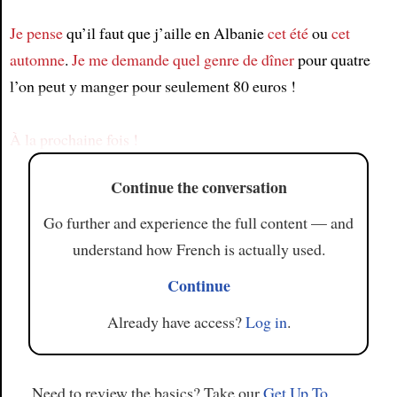
Je pense
qu’il faut que j’aille en Albanie
cet été
ou
cet
Article
automne
.
Je me demande
quel genre de dîner
pour quatre
l’on peut y manger pour seulement 80 euros !
À la prochaine fois !
Continue the conversation
Go further and experience the full content — and
understand how French is actually used.
Continue
Already have access?
Log in
.
Need to review the basics? Take our
Get Up To