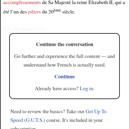
accomplissements
de Sa Majesté la reine Elizabeth II, qui a
Article
ème
été l’un des
piliers
du 20
siècle.
À la prochaine fois !
Continue the conversation
Go further and experience the full content — and
understand how French is actually used.
Continue
Already have access?
Log in
.
Need to review the basics? Take our
Get Up To
Speed (G.U.T.S.)
course. It's included in your
subscription.