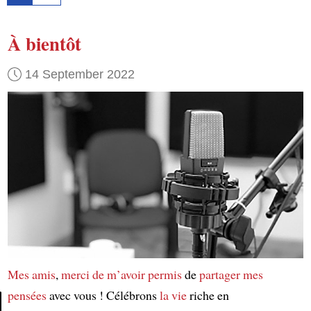
À bientôt
14 September 2022
Mes amis
,
merci de m’avoir permis
de
partager mes
pensées
avec vous ! Célébrons
la vie
riche en