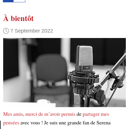
À bientôt
7 September 2022
Mes amis
,
merci de m’avoir permis
de
partager mes
pensées
avec vous ! Je suis une grande fan de Serena