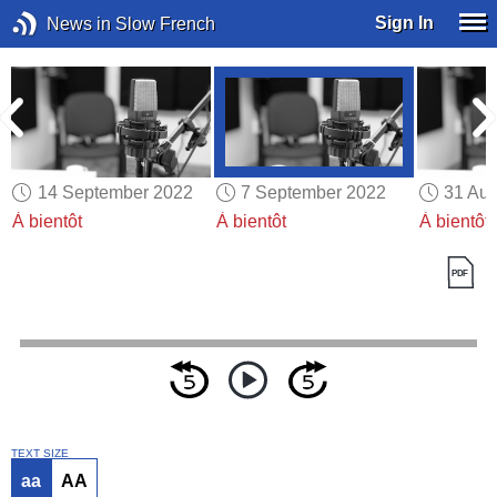
Sign In
News in Slow French
14 September 2022
7 September 2022
31 Aug
À bientôt
À bientôt
À bientôt
TEXT SIZE
aa
AA